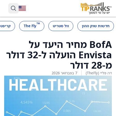
™
חדשות שוק ההון
וול סטריט
The Fly
קריפטו
BofA מחיר היעד על
Envista הועלה ל-32 דולר
מ-28 דולר
דה פליי (TheFly)
7 בפברואר 2026