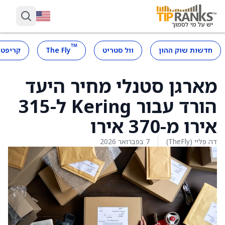
™
חדשות שוק ההון
וול סטריט
The Fly
קריפטו
מארגן סטנלי מחיר היעד
הורד עבור Kering ל-315
אירו מ-370 אירו
דה פליי (TheFly)
7 בפברואר 2026