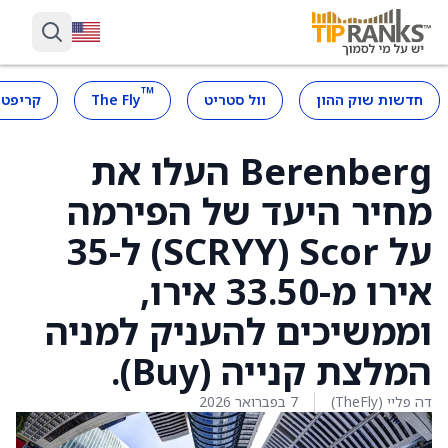
™
חדשות שוק ההון
וול סטריט
The Fly
קריפטו
Berenberg העלו את
מחיר היעד של הפירמה
על Scor ‏(SCRYY) ל-35
אירו מ-33.50 אירו,
וממשיכים להעניק למניה
המלצת קנייה (Buy).
דה פליי (TheFly)
7 בפברואר 2026