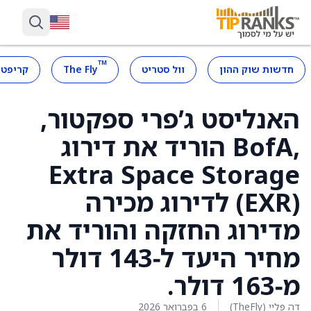
™
חדשות שוק ההון
וול סטריט
The Fly
קריפטו
האנליסט ג’פרי ספקטור,
,BofA הוריד את דירוג
Extra Space Storage
(EXR) לדירוג מכירה
מדירוג החזקה והוריד את
מחיר היעד ל‑143 דולר
מ‑163 דולר.
דה פליי (TheFly)
6 בפברואר 2026