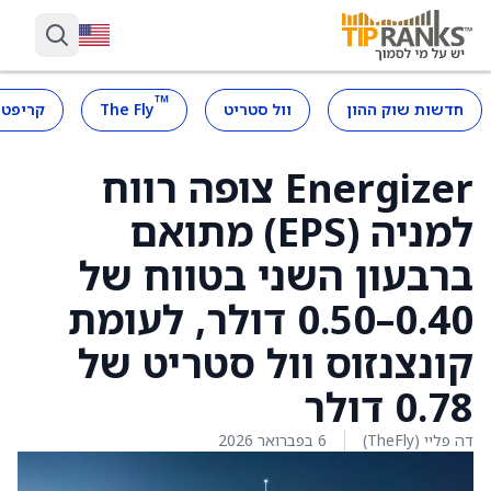
™
חדשות שוק ההון
וול סטריט
The Fly
קריפטו
Energizer צופה רווח
למניה (EPS) מתואם
ברבעון השני בטווח של
0.40–0.50 דולר, לעומת
קונצנזוס וול סטריט של
0.78 דולר
דה פליי (TheFly)
6 בפברואר 2026