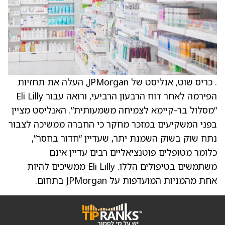
. כריס שוט, אנליסט של JPMorgan, העלה את תחזיות
הפירמה לאחר דוח הרבעון הרביעי, ורואה עבור Eli Lilly
“מסלול בר-קיימא לצמיחה משמעותית”. האנליסט מציין
בפני המשקיעים במזכר מחקר כי החברה ממשיכה לצבור
נתח שוק בשוק השמנת יתר, שעדיין “חדור בחסר”,
כלומר מטופלים פוטנציאליים רבים עדיין אינם
משתמשים בטיפולים הללו. Eli Lilly ממשיכים להיות
אחת מהמניות המועדפות על JPMorgan בתחום.