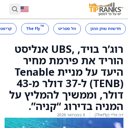
™
חדשות שוק ההון
וול סטריט
The Fly
קריפטו
רוג’ר בויד, ,UBS אנליסט
הוריד את פירמת מחיר
היעד על מניית Tenable
(TENB) ל-37 דולר מ-43
דולר, וממשיך להמליץ על
המניה בדירוג “קניה”.
דה פליי (TheFly)
6 בפברואר 2026