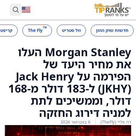
™
חדשות שוק ההון
וול סטריט
The Fly
קריפטו
Morgan Stanley העלו
את מחיר היעד של
הפירמה על Jack Henry
‏(JKHY) ל‑183 דולר מ‑168
דולר, וממשיכים לתת
למניה דירוג החזקה
דה פליי (TheFly)
6 בפברואר 2026