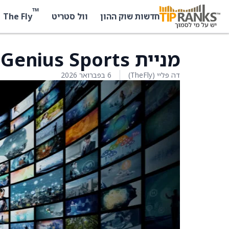
™
The Fly
חדשות שוק ההון
וול סטריט
מניית Genius Sports יורדת ב־26.5%
דה פליי (TheFly)
6 בפברואר 2026