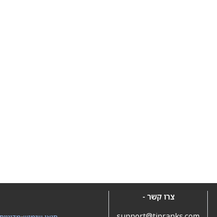
צרו קשר -
support@tipranks.com
תנאי שימוש
•
מדיניות