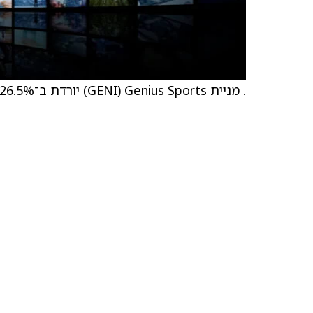
. מניית Genius Sports ‏(GENI) יורדת ב־26.5%, שהם 2.26 דולר, לרמה של 6.28 דולר.