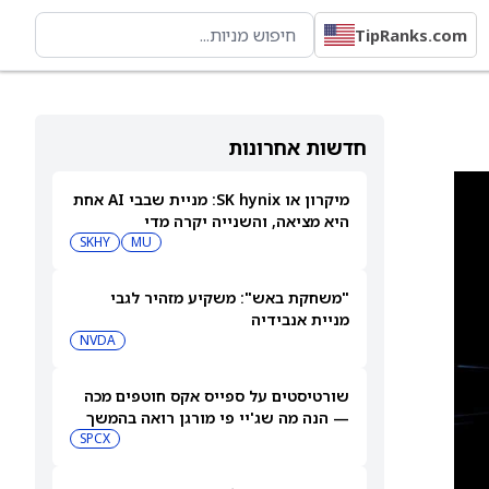
TipRanks.com
חדשות אחרונות
מיקרון או SK hynix: מניית שבבי AI אחת
היא מציאה, והשנייה יקרה מדי
SKHY
MU
"משחקת באש": משקיע מזהיר לגבי
מניית אנבידיה
NVDA
שורטיסטים על ספייס אקס חוטפים מכה
— הנה מה שג'יי פי מורגן רואה בהמשך
SPCX