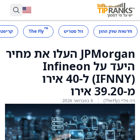
™
חדשות שוק ההון
וול סטריט
The Fly
קריפטו
JPMorgan העלו את מחיר
היעד על Infineon
(IFNNY) ל-40 אירו
מ-39.20 אירו
דה פליי (TheFly)
6 בפברואר 2026