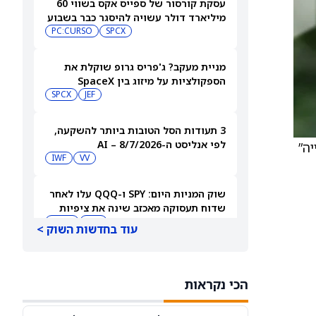
עסקת קורסור של ספייס אקס בשווי 60
מיליארד דולר עשויה להיסגר כבר בשבוע
הבא… אבל המותג Cursor עלול להיעלם
SPCX
PC:CURSO
מניית מעקב? ג'פריס גרופ שוקלת את
הספקולציות על מיזוג בין SpaceX
לטסלה
JEF
SPCX
3 תעודות הסל הטובות ביותר להשקעה,
לפי אנליסט ה-AI – 8/7/2026
מלצת “קנייה”
IWF
VV
שוק המניות היום: SPY ו-QQQ עלו לאחר
שדוח תעסוקה מאכזב שינה את ציפיות
הריבית
DIA
QQQ
עוד בחדשות השוק >
מניות מחשוב קוונטי מזנקות כשוושינגטון
בוחנת הגדלת המימון ב-68%
הכי נקראות
QBTS
IONQ