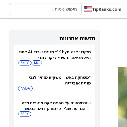
TipRanks.com
חדשות אחרונות
מיקרון או SK hynix: מניית שבבי AI אחת
היא מציאה, והשנייה יקרה מדי
SKHY
MU
"משחקת באש": משקיע מזהיר לגבי
מניית אנבידיה
NVDA
שורטיסטים על ספייס אקס חוטפים מכה
— הנה מה שג'יי פי מורגן רואה בהמשך
SPCX