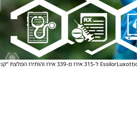
Citi הורידו את מחיר היעד על מניית EssilorLuxottica (ESLOY) ל-315 אירו מ-339 אירו והותירו ה