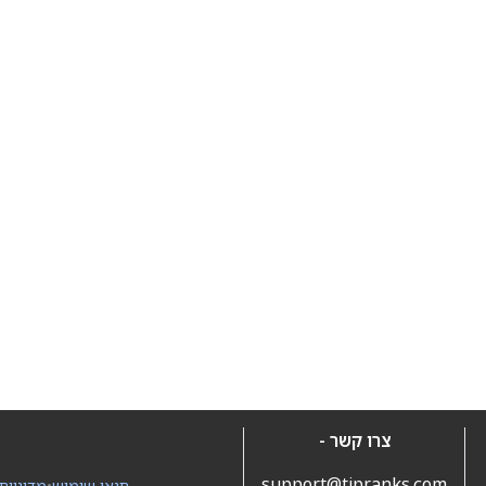
צרו קשר -
support@tipranks.com
תנאי שימוש
•
מדיניות