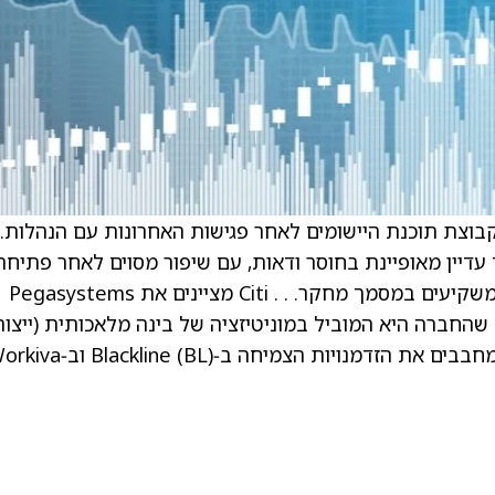
בוצת תוכנת היישומים לאחר פגישות האחרונות עם הנהלות.
דיין מאופיינת בחוסר ודאות, עם שיפור מסוים לאחר פתיחת
מחדש של ממשלת ארה”ב, כך מציין האנליסט למשקיעים במסמך מחקר. . . Citi מציינים את Pegasystems
ים שהחברה היא המוביל במוניטיזציה של בינה מלאכותית (ייצור
הכנסות ממוצרים ושירותים מבוססי AI). Citi גם מחבבים את הזדמנויות הצמיחה ב‑line (BL