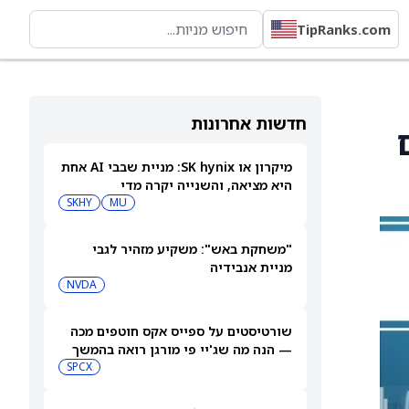
TipRanks.com
חדשות אחרונות
ים
מיקרון או SK hynix: מניית שבבי AI אחת
היא מציאה, והשנייה יקרה מדי
SKHY
MU
"משחקת באש": משקיע מזהיר לגבי
מניית אנבידיה
NVDA
שורטיסטים על ספייס אקס חוטפים מכה
— הנה מה שג'יי פי מורגן רואה בהמשך
SPCX