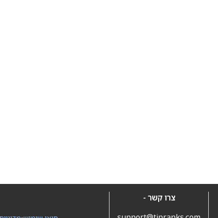
צרו קשר -
support@tipranks.com
תנאי שימוש
•
מדיניות