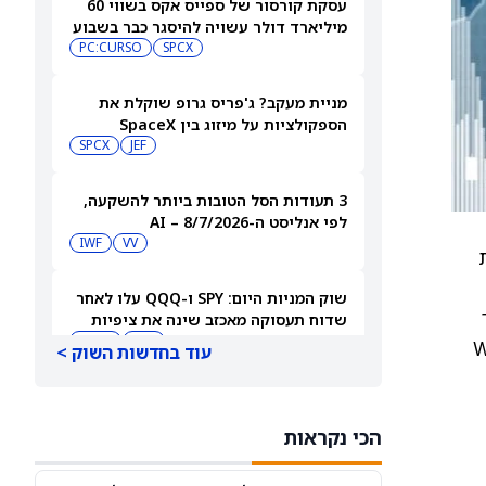
עסקת קורסור של ספייס אקס בשווי 60
מיליארד דולר עשויה להיסגר כבר בשבוע
הבא… אבל המותג Cursor עלול להיעלם
SPCX
PC:CURSO
מניית מעקב? ג'פריס גרופ שוקלת את
הספקולציות על מיזוג בין SpaceX
לטסלה
JEF
SPCX
3 תעודות הסל הטובות ביותר להשקעה,
לפי אנליסט ה-AI – 8/7/2026
IWF
VV
שוק המניות היום: SPY ו-QQQ עלו לאחר
שדוח תעסוקה מאכזב שינה את ציפיות
הריבית
DIA
QQQ
Black) וב‑Workiva
עוד בחדשות השוק >
מניות מחשוב קוונטי מזנקות כשוושינגטון
בוחנת הגדלת המימון ב-68%
הכי נקראות
QBTS
IONQ