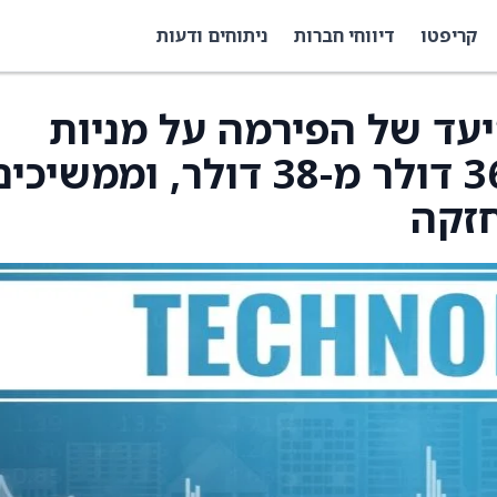
קריפטו
דיווחי חברות
ניתוחים ודעות
 היעד של הפירמה על מניות
OpenText (OTEX) ל-36 דולר מ-38 דולר, וממשיכ
חזקה