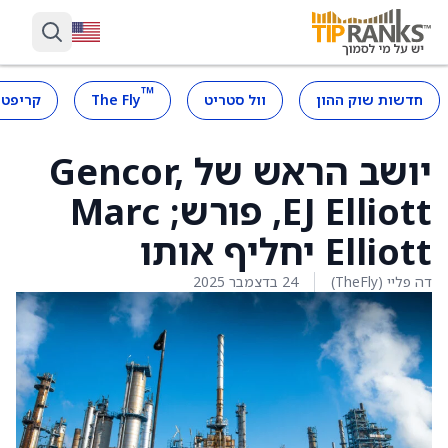
™
חדשות שוק ההון
וול סטריט
The Fly
קריפטו
יושב הראש של Gencor,
EJ Elliott, פורש; Marc
Elliott יחליף אותו
דה פליי (TheFly)
24 בדצמבר 2025