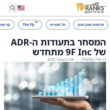
™
חדשות שוק ההון
וול סטריט
The Fly
קריפטו
המסחר בתעודות ה-ADR
של 9F Inc מתחדש
דה פליי (TheFly)
24 בדצמבר 2025