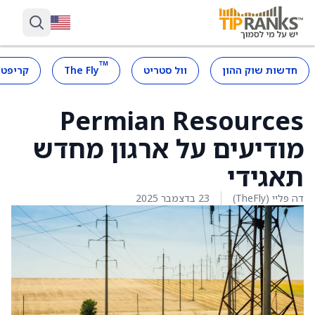
™
חדשות שוק ההון
וול סטריט
The Fly
קריפטו
Permian Resources
מודיעים על ארגון מחדש
תאגידי
דה פליי (TheFly)
23 בדצמבר 2025