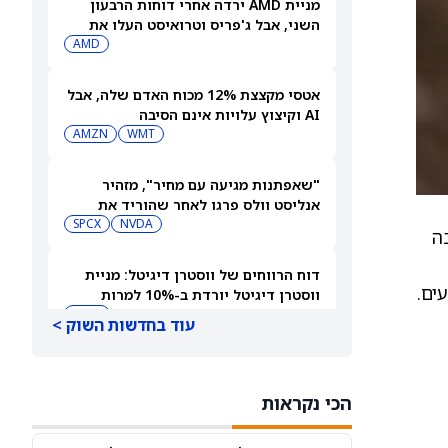
מניית AMD ירדה אחרי דוחות הרבעון
השני, אבל ג'פריס וטרואיסט העלו את
מחירי היעד. הנה הסיבה
AMD
אטסי מקצצת 12% מכוח האדם שלה, אבל
AI וקיצוץ עלויות אינם הסיבה
AMZN
WMT
"שאפתנות מגיעה עם מחיר", מזהיר
אנליסט וולס פרגו לאחר שהוריד את
NVDA
מחיר היעד למניית אנבידיה (אנבידיה)
SPCX
ה
דוח הרווחים של ווסטרן דיגיטל: מניית
ים.
ווסטרן דיגיטל יורדת ב-10% למרות
תוצאות כספיות חזקות
WDC
עוד בחדשות השוק >
שוק המניות היום: SPY ו-QQQ איבדו
מומנטום על רקע חששות מ-AI, בזמן
הכי נקראות
DIA
שטראמפ קורא להסכם על הורמוז
QQQ