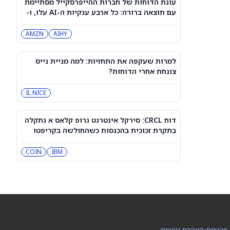
עונת הדוחות של חברות ההייפרסקייל מסתיימת
דוח סנדיסק: מניית סנדיסק ירדה למרות
עם תוצאה ברורה: כל ארבע ענקיות ה-AI עלו, ו-
עקיפה חזקה של התחזיות – הנה הסיבה
AIHY מחזיקה בראלי
SNDK
AMZN
AIHY
המניות המובילות בעליות במדד S&P 500
היום, 5/8/26
למרות שעקפה את התחזיות: למה מניית נייס
QQQ
DIA
צונחת אחרי הדוחות?
IL:NICE
מניית פאראמונט סקיידנס
(NASDAQ:PSKY) מזנקת לאחר שנקבע
מועד משפט למרץ 2027
WBD
PSKY
דוח CRCL: סירקל אינטרנט גרופ קלאס א נתקלה
בתקרת זכוכית בהכנסות כשהחולשה בקריפטו
פוגעת בצמיחת הסטייבלקוין; מניית CRCL מזנקת
מניית לוסיד גרופ (LCID) צונחת ב-18%
IBM
אחרי הדוח: מה הפחיד את המשקיעים?
COIN
LCID
"הגיע הזמן", אומר משקיע מוביל על
מניית סנדיסק
SNDK
 פרטיות
•
הצהרת נגישות