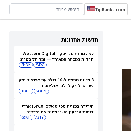
TipRanks.com
חדשות אחרונות
למה מניות סנדיסק ו-Western Digital
יורדות במסחר המאוחר — ומה וול סטריט
צופה בהמשך
WDC
SNDK
3 מניות מתחת ל-10 דולר עם אפסייד חזק
שכדאי לשקול, לפי אנליסטים
TDUP
SOUN
הירידה במניית ספייס אקס (SPCX) אחרי
דוחות הרבעון השני מפנה את הזרקור
ASTS
לקרנות סל חלל עם חשיפה גבוהה
GSAT