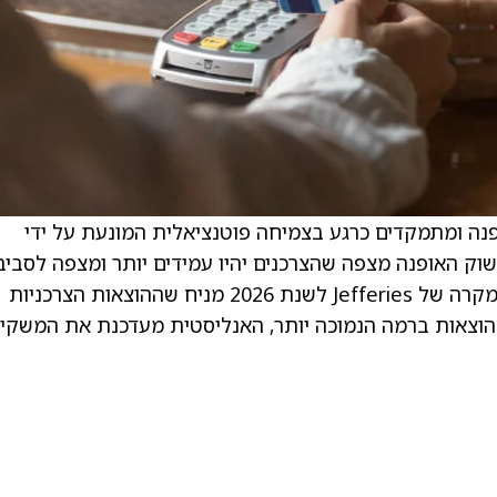
גי אופנה ומתמקדים כרגע בצמיחה פוטנציאלית המונעת על ידי
ששוק האופנה מצפה שהצרכנים יהיו עמידים יותר ומצפה לסביב
תעריפית מועדפת, לפחות בטווח הקצר. בסיס המקרה של Jefferies לשנת 2026 מניח שההוצאות הצרכניות
על הוצאות ברמה הנמוכה יותר, האנליסטית מעדכנת את המשקיע