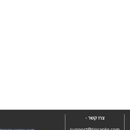
צרו קשר -
support@tipranks.com
תנאי שימוש
•
מדיניות