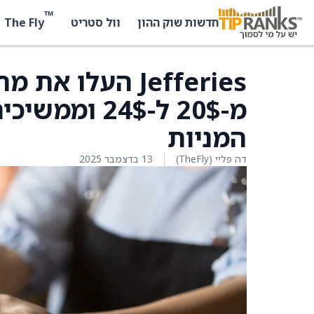
™
The Fly
חדשות שוק ההון
וול סטריט
מ-20$ ל-24$
המניות
דה פליי (TheFly)
13 בדצמבר 2025