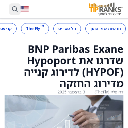
™
חדשות שוק ההון
וול סטריט
The Fly
קריפטו
BNP Paribas Exane
שדרגו את Hypoport
(HYPOF) לדירוג קנייה
מדירוג החזקה
דה פליי (TheFly)
3 בדצמבר 2025