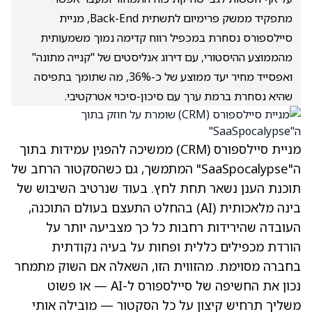
מתפקיד ממשק פרימיום לתשתית Back-End, מניית
סיילספורס נסחרת במכפיל רווח קדימה נמוך משמעותית
מהממוצע ההיסטורי, עם דירוג אנליסטים של "קנייה מתונה"
ואפסייד מחיר יעד ממוצע של כ-36%, מה שתומך בתפיסה
שהיא נסחרת ברמת ערך עם סיכון-סיכוי אטרקטיבי.
מניית סיילספורס
(CRM)
ממשיכה להפגין עמידות בתוך
ה"SaaSpocalypse" המתמשך, גם כשהסקטור הרחב של
תוכנת הענן נשאר תחת לחץ. בעוד שנרטיב השיבוש של
בינה מלאכותית (AI) בהחלט התעצם בעולם התוכנה,
העובדה שהירידות רחבות כל כך מצביעה יותר על
הורדת מכפילים כללית ופחות על בעיה נקודתית
בחברה מסוימת. מהזווית הזו, השאלה אם השוק מתמחר
נכון את החשיפה של סיילספורס ל-AI — או פשוט
משליך תרחיש קיצון על כל הסקטור — מובילה אותי