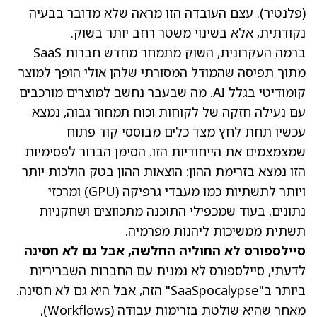
(פלנטיר)
. עצם העובדה הזו מראה שלא מדובר בבעיה
נקודתית, אלא בשינוי משטר רחב יותר בשוק.
ברמה העקרונית, השוק מתמחר מחדש חברות SaaS
מתוך תפיסה שהמודל המסורתי שלהן אולי הופך למוצר
קומודיטי בגלל AI. מה שבעבר נחשב למוצרים מורכבים
עם נעילה חזקה של לקוחות וכוח תמחור גבוה, נמצא
עכשיו תחת לחץ מצד כלים מבוססי קוד פתוח
שמצמצמים את הייחודיות הזו. הסימן הברור לפסימיות
הזו נמצא בזרימת ההון: הוצאות ההון בטק הולכות יותר
ויותר לתשתיות כמו מעבדי גרפיקה (GPU) ומרכזי
נתונים, בעוד שמכפילי התוכנה מתכווצים ושחקניות
תשתית ממשיכות ליהנות מפרמיה.
סיילספורס לא החוליה החלשה, אבל גם לא חסינה
לדעתי, סיילספורס לא נמנית עם החברות השבריריות
ביותר ב"SaaSpocalypse" הזה, אבל היא גם לא חסינה.
מאחר שהיא שולטת בזרימות עבודה (Workflows),