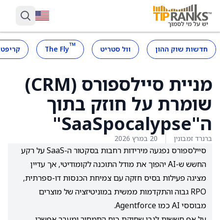
™
חדשות שוק ההון
וול סטריט
The Fly
קריפטו
מניית סיילספורס (CRM)
שומרת על חוזק בתוך
ה"SaaSpocalypse"
ברנרד זמבונין
20 במרץ 2026
סיילספורס נפגעה מירידות רחבות בסקטור ה-SaaS על רקע
החשש ש-AI יהפוך את מודל התוכנה לקומודיטי, אך עדיין
מציגה פעילות בסיס חזקה עם צמיחת הכנסות דו-ספרתית,
RPO גבוה והתקדמות ממשית במוניטיזציה של מוצרים
מבוססי AI כמו Agentforce.
על אף חששות לגבי שחיקת כוח התמחור ומעבר אפשרי