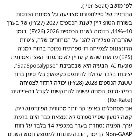
לפי מושב (Per-Seat).
התחזית של סיילספורס מצביעה על צמיחת הכנסות
בשורת הטופ ליין לשנת הכספים 2027 (FY27) של בערך
10–11%, בדומה לשנת הכספים 2026 (FY26). בזמן
שהחברה מצליחה להגן על המרווחים שלה, ציפיות
הקונצנזוס לצמיחה דו-ספרתית נמוכה ברווח למניה
(EPS) מראות שהשוק עדיין לא מתמחר האצה אמיתית
מונעת AI. הבעיה היא שבסביבת "SaaSpocalypse",
יציבות בלבד עלולה להיתפס כקיפאון; בלי סימן ברור
ששנת הכספים 2028 (FY28) יכולה לחזור לצמיחה
במיד-טינס, המניה עשויה להתקשות לקבל רה-רייטינג
(Re-Rate).
אם מסתכלים באופן קר יותר מהזווית הפונדמנטלית,
קשה לטעון שסיילספורס לא נמצאת כבר היום ברמת
ערך. המניה
נסחרת בערך במכפיל 14 בלבד על רווח
Non-GAAP קדימה
, הרבה מתחת לממוצע חמש השנים