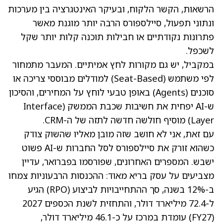
הרשאות, הקשר הלקוח, ובעיקר האינטגרציה בין מערכות
ונתוני תפעול, סיילספורס הרבה יותר מוגנת מאשר
פתרונות נקודתיים או חבילות תוכנה קלות יותר שקל
לשכפל.
במקביל, יש גם מקורות לחץ אמיתיים. המעבר מתמחור
לפי משתמש (Seat-Based) למודלים מבוססי צריכה או
סוכנים (Agents) באופן טבעי לוחץ על המחירים, והסיכון
ש-AI יפחית את חשיבות שכבת הממשק (Interface
Layer) מוסיף חולשה חדשה לתזה של ה-CRM.
עם זאת, אני לא חושב שזה מובן מאליו שהשוק צודק
כשהוא זורק את סיילספורס לסל החברות ש-AI פשוט
ישבש. המספרים האחרונים, שפורסמו בפברואר, עדיין
מצביעים על עסק בריא מאוד: ההכנסות הרבעוניות צמחו
ב-12% בשנה, סך ההתחייבויות לביצוע (RPO) הגיע
ל-72.4 מיליארד דולר, והתחזית לשנת הכספים 2027
(FY27) עומדת במרכז על כ-46.1 מיליארד דולר,