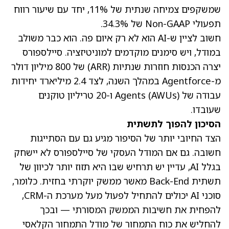
שמשקפים צמיחה שנתית של 11%, יחד עם שיעור רווח
תפעולי Non-GAAP של 34.3%.
חשוב לציין ש-AI הוא לא רק איום פה. הוא כבר משולב
במודל, ויש סימנים מוקדמים למוניטיזציה. סיילספורס
יצרה הכנסות חוזרות שנתיות (ARR) של 800 מיליון דולר
מ-Agentforce במהלך השנה, לצד 2.4 מיליארד יחידות
עבודה של Agents (AWUs) ו-20 טריליון טוקנים
שעובדו.
הסיכון להפוך לתשתית
הצד החיובי יותר של הסיפור מגיע גם עם הסתייגות
חשובה. גם אם המודל העסקי של סיילספורס לא יישחק
בגלל AI, עדיין יש תרחיש שבו היא תזוז יותר לכיוון של
תשתית Back-End מאשר ממשק יוקרתי בחזית. כלומר,
סוכני AI יכולים להתחיל לפעול מעל מערכת ה-CRM,
להפחית את חשיבות הממשק המסורתי — ובכך
להחליש את כוח התמחור של מודל התמחור הקלאסי