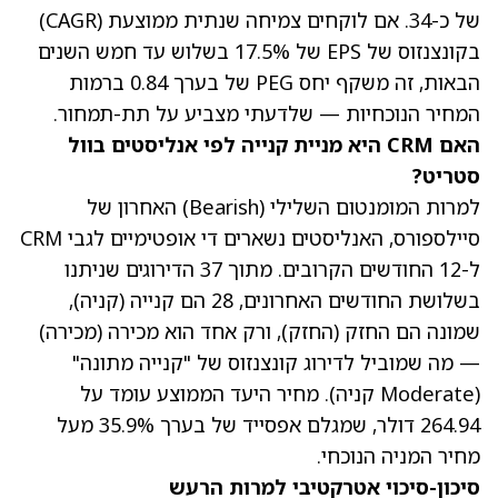
של כ-34. אם לוקחים צמיחה שנתית ממוצעת (CAGR)
בקונצנזוס של EPS של 17.5% בשלוש עד חמש השנים
הבאות, זה משקף יחס PEG של בערך 0.84 ברמות
המחיר הנוכחיות — שלדעתי מצביע על תת-תמחור.
האם CRM היא מניית קנייה לפי אנליסטים בוול
סטריט?
למרות המומנטום השלילי (Bearish) האחרון של
סיילספורס, האנליסטים נשארים די אופטימיים לגבי CRM
ל-12 החודשים הקרובים. מתוך 37 הדירוגים שניתנו
בשלושת החודשים האחרונים, 28 הם קנייה (קניה),
שמונה הם החזק (החזק), ורק אחד הוא מכירה (מכירה)
— מה שמוביל לדירוג קונצנזוס של "קנייה מתונה"
(Moderate קניה).
מחיר היעד הממוצע עומד על
264.94 דולר
, שמגלם אפסייד של בערך 35.9% מעל
מחיר המניה הנוכחי.
סיכון-סיכוי אטרקטיבי למרות הרעש