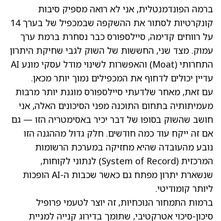
ברמה הפונדמנטלית, אני לא רואה מספיק סיבות
קונקרטיות לסתור את ההשקפה שבמכפיל של בערך 14
על רווחים קדימה, סיילספורס כבר נסחרת ברמת ערך
עמוק. מצד שני, החששות של השוק לגבי שחיקת היתרון
התחרותי (Moat) והאפשרות לשינוי מודל עסקי מונע AI
עדיין יכולים לדחוף את המכפילים נמוך יותר מכאן.
עם זאת, מאחר שלדעתי סיילספורס מוגנת יותר מרבות
מעמיתותיה בתחום התוכנה מפני הסיכונים האלה, אני
חושב שהשוק בסופו של דבר יכיר באסימטריה הזו — גם
אם זה ייקח עוד כמה חודשים. חלק גדול מההגנה הזו
נובע מהעובדה שהיא מחזיקה במערכת הרשומות
המרכזית (System of Record) לנתוני לקוחות,
שנשארת יתרון מפתח גם כאשר שכבות ה-AI הופכות
ליותר קומודיטי.
ברמות התמחור הנוכחיות, זה יוצר לטעמי פרופיל
סיכון-סיכוי אטרקטיבי, שתומך בדירוג קנייה למניית