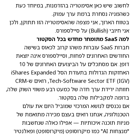
לחשוב שיש כאן אסימטריה בהזדמנות, במיוחד כעת
כשהמניה נסחרת ברמת ערך עמוק.
בטווח הארוך, אני מצפה שהאסימטריה הזו תתוקן, ולכן
אני חיובי (Bullish) על סיילספורס.
למה SaaS מתומחר מחדש בכל הסקטור
חברות SaaS עוברות משהו קרוב לכאוס בשישה
החודשים האחרונים לפחות, וסיילספורס אינה יוצאת
דופן. אם מסתכלים על הביצועים האחרונים של 10
האחזקות הגדולות בתעודת הסל iShares Expanded
Tech-Software Sector ETF (IGV), רואים ש-CRM
חוותה ירידת ערך חדה של כמעט רבע משווי השוק שלה,
בדומה למקבילות שלה בסקטור.
אם נכנסים לנושא המרכזי שמוביל היום את עולם
הטכנולוגיה, אנחנו רואים בעצם מכירה מתואמת של
מניות תוכנה איכותיות — אפילו כאלה שנחשבות
"מנצחות AI" כמו מיקרוסופט
(מיקרוסופט)
ופאלנטיר