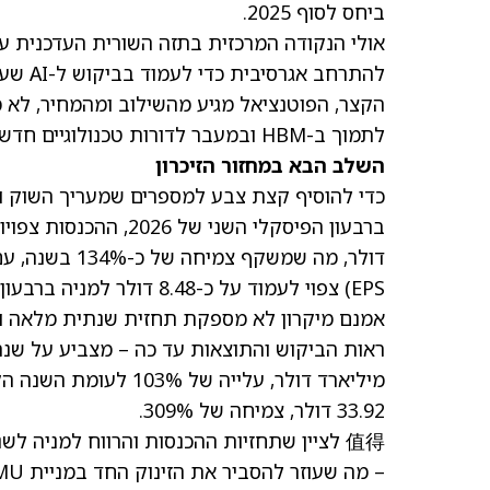
ביחס לסוף 2025.
להתרחב
הקצר, הפוטנציאל מגיע מהשילוב ומהמחיר, לא 
לתמוך ב-HBM ובמעבר לדורות טכנולוגיים חדשים (node transitions), שם נוצרים בדרך כלל צווארי בקבוק.
השלב הבא במחזור הזיכרון
כדי להוסיף קצת צבע למספרים שמעריך השוק וג
דולר,
מה שמשקף צמיחה של כ-134% בשנה, עם שיעור רווח גולמי של 68%
EPS) צפוי לעמוד על כ-8.48 דולר למניה ברבעון, צמיחה של יותר מ-400%.
אמנם מיקרון לא מספקת תחזית שנתית מלאה ומפ
מיליארד דולר, עלייה 
33.92 דולר, צמיחה של 309%.
– מה שעוזר להסביר את הזינוק החד במניית MU, כשהשוק מתמחר מחדש את שיפור תחזית הרווחים.