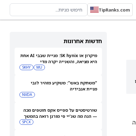
TipRanks.com
חדשות אחרונות
מיקרון או SK hynix: מניית שבבי AI אחת
היא מציאה, והשנייה יקרה מדי
SKHY
MU
ים
"משחקת באש": משקיע מזהיר לגבי
מניית אנבידיה
NVDA
שורטיסטים על ספייס אקס חוטפים מכה
— הנה מה שג'יי פי מורגן רואה בהמשך
ינה
SPCX