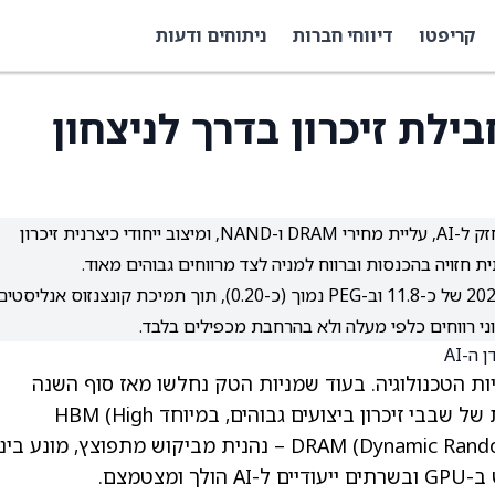
קריפטו
דיווחי חברות
ניתוחים ודעות
 מציגה חבילת זיכרון בדרך לניצחון
Micron נהנית מסופר-סייקל בזיכרון שמונע מביקוש חזק ל-AI, עליית מחירי DRAM ו-NAND, ומיצוב ייחודי כיצרנית זיכרון
למרות ראלי חד במניה, מיקרון נסחרת במכפיל רווח 2026 של כ-11.8 וב-PEG נמוך (כ-0.20), תוך תמיכת קונצנזוס אנליסט
וני רווחים כלפי מעלה ולא בהרחבת מכפילים בלבד.
ת הטכנולוגיה. בעוד שמניות הטק נחלשו מאז סוף השנה
שעברה, החברה – כיום אחת היצרניות המובילות של שבבי זיכרון ביצועים גבוהים, במיוחד HBM (High
Bandwidth Memory) ו-DRAM (Dynamic Random Access Memory) – נהנית מביקוש מתפוצץ, מונע ב