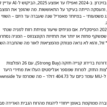
להערכתי, מיקרון נכנסת רשמית ל"סופר-סייקל" בזיכרון. ב-2024 ואפילו עד אמצע 2025
ר, והעסקה הייתה בעיקר על התאוששות. מה שהופך את המצב
נג משמעותי – במיוחד מאפריל שנה שעברה עד היום – השווי
.
. אם מניחים שיעור צמיחת רווח למניה שנתי
ע (CAGR) לטווח של 3–5 שנים של 58% – שמשקף פחות או יותר את תחזיות הקונצנזוס – המניה נסחר
מכפיל ש"צועק" זול, והוא לא נראה מנותק מהמציאות לאור מה שהחברה הש
אם מסתכלים על קונצנזוס האנליסטים, מיקרון מדורגת בדירוג קנייה חזקה (Strong Buy), עם 26 המלצות
 ורק שתי המלצות החזק. למרות שמספר אנליסטים העלו את מחירי היעד
 דולר
– מה שמרמז על side
חברה ממוקמת באופן ייחודי ליהנות מהרוח הגבית האדירה סב