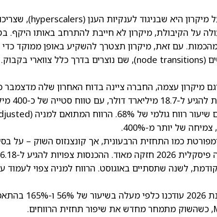
אולי הנקודה המרכזית בתזה השורית העדכנית על מיקרון היא שבניגוד לענקיות הענן (lers
 אגרסיבית כדי לעמוד בביקוש ל-AI שעולה על הקיבולת, מיקרון לא חייבת להתרחב באותו היקף. 
מהכמות. עם זאת, מיקרון תצטרך להשקיע באופן ממוקד כדי
ם מיקרון עצמה, החברה ציינה בדוח האחרון שלה מדצמבר כ
ברבעון הפיסקלי השני של 2026, ההכנסות צפויות להגיע ל-18.7
. הרווח המתואם למניה (ted
ורטת כמו התחזית הרבעונית, אך קונצנזוס השוק – על בסי
ראות הביקוש והתוצאות עד כה – מצביע על שנה פיסקלית 2026 חזקה מאוד. ההכנסות
של 103% לעומת השנה הקודמת, לשנה שתסתיים באוגוסט. הרווח למניה צפוי לעמוד ע
值得 לציין שתחזיות ההכנסות והרווח למניה לשנת 2026 עודכנו כלפי מעלה בשי