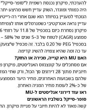
היה כמותי ומוגדר, השוק עדיין חשש מהיצע-ית
הנוכחי למעניין במיוחד הוא שגם אחרי רה-רייטי
עדיין נראה אטרקטיבי כשמנרמלים אותו לצמיחה
מיקרון נסחרת כיום במכפיל של 11.8 על רווחי 2026 הפיסקלית
ממוצ
במכפיל PEG של 0.20 בלבד. זה 
עד כה ומה שהיא צפויה להשיג קדימה.
האם MU היא קנייה, מכירה או החזק?
חיוביות מתוך 28 דירוגים סך הכול,
שלהם בשבועות האחרונים,
מחיר היעד הממוצע ל-MU עומד כיום על 404.73
של כ-2% לעומת מחיר המניה האחרון.
ראו עוד דירוגי אנליסטים ל-MU
סופר-סייקל בשלביו הראשונים
קשה מאוד לא להיות חיובי על מניית מיקרון. ה