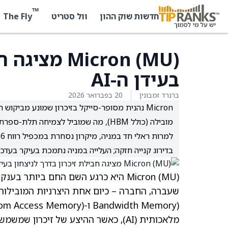
™
The Fly
חדשות שוק ההון
וול סטריט
Micron (MU)
בעידן ה-AI
ברנרד זמבונין
20 בפברואר 2026
מובילה (כולל HBM), מה שמוביל לצמיחה תלת-ספרתית חזויה בהכנסות וברווח למניה לצד מרווחים גבוהים מאוד.
בדירוג קנייה חזקה; העלייה במניה נתמכת בעיקר בעדכ
(MU)
Micron
היא כרגע השם החם ביותר בענקיו
מלאכותית (AI), כאשר ההיצע של זיכרון שמשמש ב-GPU ובשרתים ייעודיים ל-AI הולך ומצטמצם.