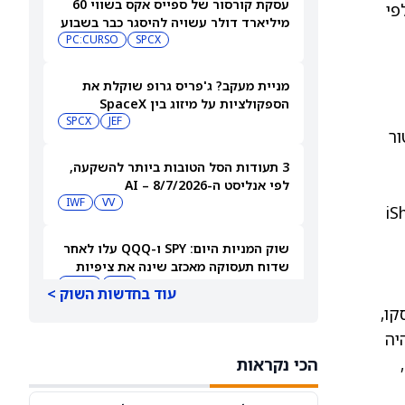
עסקת קורסור של ספייס אקס בשווי 60
לפי
מיליארד דולר עשויה להיסגר כבר בשבוע
הבא… אבל המותג Cursor עלול להיעלם
SPCX
PC:CURSO
מניית מעקב? ג'פריס גרופ שוקלת את
הספקולציות על מיזוג בין SpaceX
לטסלה
JEF
SPCX
טור
3 תעודות הסל הטובות ביותר להשקעה,
לפי אנליסט ה-AI – 8/7/2026
IWF
VV
iS
שוק המניות היום: SPY ו-QQQ עלו לאחר
שדוח תעסוקה מאכזב שינה את ציפיות
הריבית
DIA
QQQ
עוד בחדשות השוק >
בתולדותיו. מחירי DRAM ו-NAND התרסקו,
מניות מחשוב קוונטי מזנקות כשוושינגטון
ת. זה היה
בוחנת הגדלת המימון ב-68%
,
הכי נקראות
QBTS
IONQ