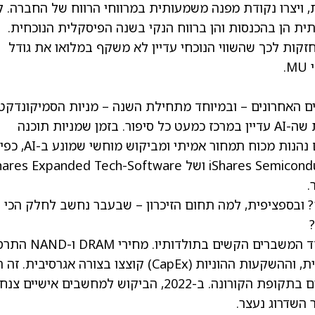
ירי DRAM ו-NAND עלו בחדות, ויצרו נקודת מפנה משמעותית במרווחי הרווח של החברה. 
ית הן בהכנסות והן ברווח הנקי בשנה הפיסקלית הנוכחית.
חזקות לכך שהשווי הנוכחי עדיין לא משקף במלואו את גודל
.
 טכנולוגי דומה לאחר. ב-12 החודשים האחרונים – ובמיוחד מתחילת השנה – מניות הסמיקונדק
התנתקו בבירור משאר מניות הטכנולוגיה, למרות שה-AI עדיין במרכז כמעט כל סיפור. בזמן שמניות תוכנה
מתקשות בגלל ירידת מכפילים, יצרניות השבבים נהנות מכוח תמחור אמיתי ומביקוש מוחשי שמונע ב-AI, כפי
ושל hares Expanded Tech-Software
.
 ובספציפית, למה תחום הזיכרון – שבעבר נחשב לחלק הכי
ראשית, תחום הזיכרון עבר בין 2022 ל-2023 אחד המשברים הקשים 
המלאים תפחו, המרווחים עברו לטריטוריה שלילית, וההשקעות ההוניות (CapEx) קוצצו בצורה אגרסיבי
בעיקר ההמשך לסיום הרוח הגבית שקיבל התחום בתקופת הקורונה. ב-2022, הביקוש למחשבים אישיים צנח
 השדרוג נעצר.