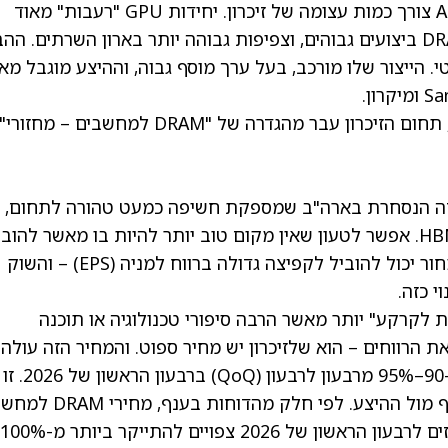
עכשיו, לעומת זאת, המחזור מונע על ידי AI – ו-AI צורך כמות עצומה של זיכרון. יחידות GPU "רעבות" מאוד
לזיכרון, כיוון שכל שרת AI דורש HBM, זיכרון DRAM ביצועים גבוהים, וצפיפות גבוהה יותר בארון השרתים.
וצר קומודיטי. הייצור שלו מורכב, בעל ערך מוסף גבוה, וההיצע מוגבל מא
כתוצאה מכך, במיוחד מאז אמצע השנה שעברה, תחום הזיכרון עבר מהגדרה של "DRAM למחשבים – מחזורי"
יחידה הנסחרת בארה"ב שמספקת חשיפה כמעט טהורה לתחום, 
עיקר ההכנסות שלה מגיע מ-DRAM, NAND ו-HBM. אפשר לטעון שאין מקום טוב יותר להיות בו מאשר להוב
נישה שנמצאת בפריחה. גם שינוי קטן בכוח התמחור יכול להוביל לקפיצה גדולה ברווח למניה (EPS) – והשוק
 כזה.
קרקע" יותר מאשר הרבה סיפורי טכנולוגיה או תוכנה
מחירי החוזים של DRAM צפויים לקפוץ בערך ב-90–95% מרבעון לרבעון (QoQ) ברבעון הראשון של 2026. זו
תנועה חריגה מאוד שמעידה על לחץ ביקוש חריף מול ההיצע. לפי חלק מה
עלו בכ-38–43% ברבעון הרביעי של 2025, והחוזים לרבעון הראשון של 2026 צפויים להתייקר ביותר מ-100%