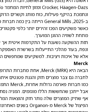
ראשונה היא General Mills
(GIS)
ונתמכת בהיקף פעילות, כוח מותג וקשרים הדוקי
ב-2025, General Mills הייתה
כאשר משקיעים הפכו זהירים יותר כלפי סקטורי
מתחת לשוויה ההוגן המוערך.
תזת ההשקעה נשענת על התקדמות איטית אך עקב
ונפח, בעוד מהלכי התייעלות בשרשרת האספקה מ
אלא של איכות ויציבות. למשקיעים שמחפשים הכנ
Merck
הבאה היא Merck
(MRK)
לחברה גם צבר מוצרים חזק והגנת פטנטים איתנה
כמו חברו
אף שתיק המוצרים שלה נותר חזק והוצאות המו"פ
הפיצול של Merck מ-on