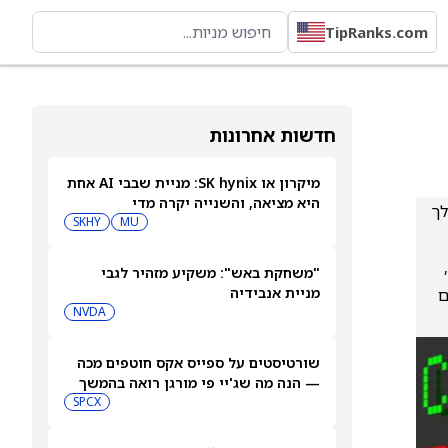
TipRanks.com
חדשות אחרונות
מיקרון או SK hynix: מניית שבבי AI אחת
היא מציאה, והשנייה יקרה מדי
סר במהלך
SKHY
MU
ם,
"משחקת באש": משקיע מזהיר לגבי
מניית אנבידיה
קים
NVDA
שורטיסטים על ספייס אקס חוטפים מכה
— הנה מה שג'יי פי מורגן רואה בהמשך
SPCX