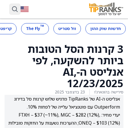
™
חדשות שוק ההון
וול סטריט
The Fly
קריפטו
3 קרנות הסל הטובות
ביותר להשקעה, לפי
אנליסט ה-AI,
12/23/2025
סירישה בהוגארג'ו
23 בדצמבר 2025
אנליסט ה-AI של TipRanks מדגיש שלוש קרנות סל בדירוג
Outperform עם פוטנציאל עלייה של לפחות 10%.
יעדי מחיר: FTXH – $37 (~11%), MGC – $282 (12%),
ONEQ – $103 (12%); ההערכות נשענות על החזקות מובילות