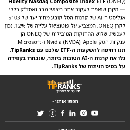
Fidelity Nasdaq Composite Index ETF
(ONEQ)
— הקרן שואפת לעקוב אחר ביצועי מדד נאסד"ק כללי.
אנליסט ה-AI של קרנות הסל קובע מחיר יעד של $103
לקרן ONEQ, המצביע על פוטנציאל עלייה של 12%. נכון
לעכשיו, שלוש ההחזקות המובילות של ONEQ הן
ענקיות הטק Nvidia
, Apple ו-Microsoft.
(NVDA)
תנו דחיפה להשקעות ה-ETF שלכם עם TipRanks.
גלו את קרנות ה-AI הטובות ביותר, שנבחרו בקפידה
על בסיס הניתוח של TipRanks.
חפשו אותנו -