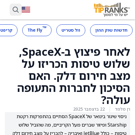
™
חדשות שוק ההון
וול סטריט
The Fly
קריפטו
לאחר פיצוץ ב‑SpaceX,
שלוש טיסות הכריזו על
מצב חירום דלק. האם
הסיכון לחברות התעופה
עולה?
רן מלמד
22 בדצמבר 2025
ניסוי שיגור בינואר של SpaceX הסתיים בהתפרקות רקטת
Starship ופיזור שברים מעל הקריביים, מה שהוביל שלוש
טיסות – כולל JetBlue ואיבריה – להכריז על מצב חירום דלק