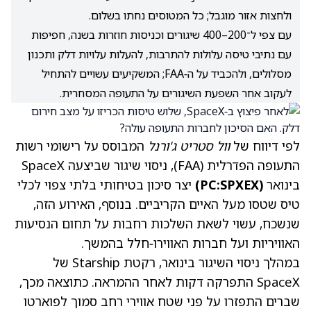
ולחצות אזור מוגבל; כל המטוסים נחתו בשלום.
עם צפי ל־200–400 שיגורים וכניסות חוזרות בשנה, חפיפות
עם נתיבי טיסה עלולות להתרבות, להעלות עלויות דלק ותכנון
מסלולים, ולהכביד על ה‑FAA; המשקיעים עשויים להתחיל
לעקוב אחר השפעת השיגורים על התעופה המסחרית.
לפי דיווח של
וול סטריט ג'ורנל
המבוסס על רישומי רשות
התעופה הפדרלית (FAA), ניסוי שיגור שביצעה SpaceX
בינואר
(PC:SPXEX)
יצר סיכון בטיחותי בלתי צפוי לכלי
טיס שטסו מעל האיים הקריביים. בנוסף, האירוע הזה,
שנשכח, עשוי לשאת השלכות רחבות על תחום הנסיעות
האוויריות ועל חברות האווירו‑חלל בהמשך.
במהלך ניסוי השיגור בינואר, רקטת Starship של
SpaceX התפרקה דקות לאחר ההמראה. כתוצאה מכך,
שברים התפזרו על פני שטח אווירי רחב סמוך לפוארטו