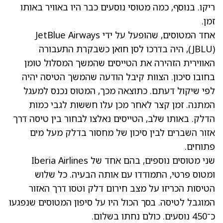
ריקו. בנוסף, כמה מטוסי נוסעים כבר היו באוויר באותו
זמן.
אחד המטוסים, שהופעל על ידי JetBlue Airways
(JBLU)
, היה בדרכו לסן חואן כשבקרת התעבורה
האווירית הזהירה את הטייסים שהמשך המסלול טומן
בחובו סיכון. הצוות קיבל הודעה שהמשך הטיסה יהיה
לפי שיקול דעתם. כתוצאה מכך, המטוס נכנס למעגל
המתנה. זמן קצר לאחר מכן עלו חששות לגבי כמות
הדלק. באותו שלב, הטייסים נאלצו לבחור בין טיסה דרך
אזור השברים לבין סיכון של מחסור בדלק מעל מים
פתוחים.
שני מטוסים נוספים, בהם אחד של Iberia Airlines
ומטוס פרטי, התמודדו עם אותה הבעיה. כל שלוש
הטיסות הכריזו על מצב חירום דלק וטסו דרך האזור
המוגבל לטיסה. בסך הכול היו על סיפון המטוסים שנפגעו
כ־450 נוסעים. כולם נחתו בשלום.