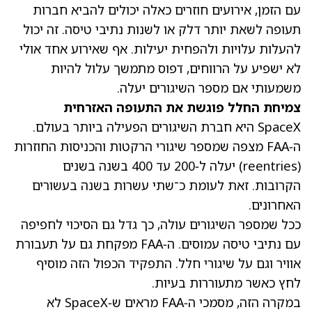
עם הזמן, אירועים חוזרים כאלה יכולים להביא חברות
תעופה לשאת יותר דלק או לשנות נתיבי טיסה. זה יכול
להעלות עלויות ולהפחית יעילות. אף שאירוע אחד אולי
לא ישפיע על הרווחים, דפוס מתמשך עלול להיות
משמעותי אם מספר השיגורים יעלה.
צמיחת החלל פוגשת את התעופה האזרחית
SpaceX היא חברת השיגורים הפעילה ביותר בעולם.
ה‑FAA מצפה שמספר שיגורי הרקטות והכניסות החוזרות
(reentries) יעלה ל‑200 עד 400 בשנה בשנים
הקרובות. זאת לעומת כ־שתי עשרות בשנה בעשורים
האחרונים.
ככל שמספר השיגורים עולה, כך גדל גם הסיכוי לחפיפה
עם נתיבי טיסה עמוסים. ה‑FAA מפקחת גם על תעבורת
אוויר וגם על שיגורי חלל. התפקיד הכפול הזה מוסיף
לחץ כאשר מתעוררות בעיות.
במקרה הזה, מסמכי ה‑FAA מראים ש‑SpaceX לא