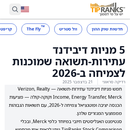
™
חדשות שוק ההון
וול סטריט
The Fly
קריפטו
5 מניות דיבידנד
עתירות‑תשואה שמוכנות
לצמיחה ב‑2026
רדיקה סראוגי
21 בדצמבר 2025
חמש מניות דיבידנד עתירות‑תשואה — Verizon, Realty
Income, Energy Transfer, Merck וקוקה‑קולה — מציעות
הכנסה יציבה ופוטנציאל צמיחה ל‑2026, עם תשואות הגבוהות
מממוצעי המגזרים שלהן.
סנטימנט האנליסטים חיובי במיוחד כלפי Merck, ובכלי
TipRanks Stock Comparison ניתן לראות איזו מהחמש