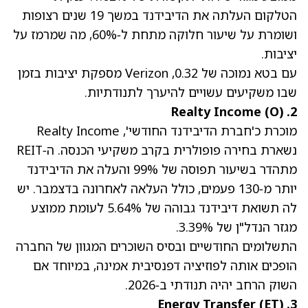
הטלקום העלתה את הדיבידנד במשך 19 שנים רצופות
ושומרת על שיעור חלוקה מתחת ל‑60%, מה שמרמז על
יציבות.
עם בטא נמוכה של 0.32, Verizon מספקת יציבות בזמן
שבו משקיעים עשויים להיערך לתנודתיות.
(O)
2. Realty Income
מוכרת כ'חברת הדיבידנד החודשי', Realty Income
נשארת בחירה פופולרית בקרב משקיעי הכנסה. ה‑REIT
מתהדר בשיעור תפוסה של 99% והעלה את הדיבידנד
יותר מ‑130 פעמים, כולל העלאה לאחרונה בדצמבר. יש
לה
תשואת דיבידנד גבוהה של 5.64%
לעומת ממוצע
מגזר הנדל"ן של 3.39%.
התשלומים החודשיים ובסיס השוכרים המגוון של החברה
הופכים אותה לפוזיציה דפנסיבית אמינה, במיוחד אם
השוק הרחב יהיה תנודתי ב‑2026.
(ET)
3. Energy Transfer