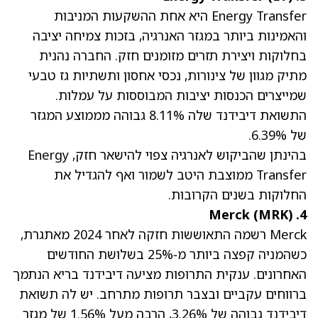
Energy Transfer היא אחת ההשקעות המניבות
והאמינות ביותר במגזר האנרגיה, בזכות צמיחה יציבה
בחלוקות ויצירת תזרים מזומנים חזק. החברה נהנית
מתיק מגוון של צינורות, נכסי אחסון ותשתיות גז טבעי
שמייצרים הכנסות יציבות המבוססות על עמלות.
ה
תשואת דיבידנד שלה 8.11%
גבוהה מממוצע המגזר
של 6.39%.
בהינתן שהביקוש לאנרגיה צפוי להישאר חזק, Energy
Transfer ממוצבת היטב לשמור ואף להגדיל את
החלוקות בשנים הקרובות.
(MRK)
4. Merck
Merck רשמה התאוששות חזקה לאחר 2024 מאתגרת,
כשהמניה קפצה ביותר מ‑25% בשלושת החודשים
האחרונים. ענקית התרופות מציעה דיבידנד בריא הנתמך
ברווחים עקביים ובצבר תרופות מתרחב. יש לה
תשואת
דיבידנד גבוהה של 3.26%
, הרבה מעל 1.56% של מגזר