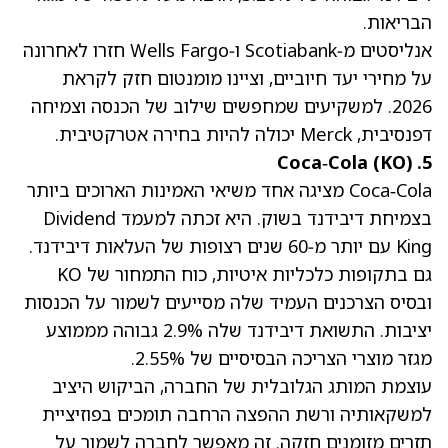
הבריאות.
אנליסטים מ‑Scotiabank ו‑Wells Fargo חזרו לאחרונה
על מחירי יעד חיוביים, וציינו מומנטום חזק לקראת
2026. למשקיעים שמחפשים שילוב של הכנסה וצמיחה
דפנסיבית, Merck יכולה להיות בחירה אטרקטיבית.
(KO)
5. Coca‑Cola
Coca‑Cola מציגה אחד משיאי האמינות הארוכים ביותר
בצמיחת דיבידנד בשוק. היא זכתה למעמד Dividend
King עם יותר מ‑60 שנים רצופות של העלאות דיבידנד.
גם בתקופות כלכליות איטיות, כוח התמחור של KO
ובסיס הצרכנים העמיד שלה מסייעים לשמור על הכנסות
יציבות. ה
תשואת דיבידנד שלה 2.9%
גבוהה מממוצע
מגזר מוצרי הצריכה הבסיסיים של 2.55%.
עוצמת המותג הגלובלית של החברה, הביקוש היציב
למשקאותיה ורשת ההפצה הרחבה תומכים בפוזיציית
תזרים מזומנים חזקה. זה מאפשר לחברה לשמור על