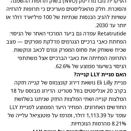
העיקרית נובו נורדיסק
(NVO)
בשוק תרופות ההשמנה
והסוכרת. חלק מהאנליסטים מעריכים כי תרופות להרזיה
עשויות להניב הכנסות שנתיות של 100 מיליארד דולר או
יותר עד 2030.
Retatrutide עמדה גם ביעד המרכזי האחר של הניסוי:
הפחתת כאבי ברכיים הנגרמים מדלקת מפרקים — מצב
שכיח ששוחק את סחוס המפרק וגורם לכאב ונוקשות.
התרופה הפחיתה את כאבי הברכיים אצל משתתפי
הניסוי בשיעור ממוצע של 62.6%.
האם מניית LLY קנייה?
מניית Eli Lilly נושאת דירוג קונצנזוס של קנייה חזקה
בקרב 20 אנליסטים בוול סטריט. הדירוג מבוסס על 18
המלצות קנייה ושתי המלצות החזק שניתנו בשלושת
החודשים האחרונים. ה
מחיר היעד הממוצע למניית LLY
עומד על 1,113.39 דולר, ומרמז על פוטנציאל עלייה של
8.21% מהרמות הנוכחיות.