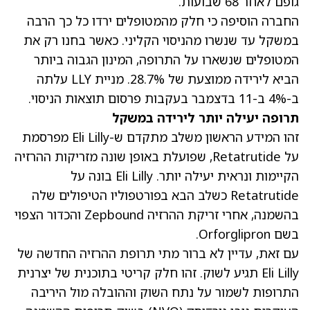
גופם לאחר 68 שבועות.
החברה הוסיפה כי חלק מהמטופלים ירדו כל כך הרבה
במשקל עד שנשרו מהניסוי הקליני. כאשר בחנו רק את
המטופלים שנשארו על התרופה, המינון הגבוה ביותר
הביא לירידה ממוצעת של 28.7%. מניית LLY עלתה
ב-4% ב-11 בדצמבר בעקבות פרסום תוצאות הניסוי.
תרופה יעילה יותר לירידה במשקל
זהו המידע הראשון משלב מתקדם ש-Eli Lilly מפרסמת
על Retatrutide, שפועלת באופן שונה מזריקות ההרזיה
הקיימות ונראית יעילה יותר. Eli Lilly בונה על
Retatrutide כשלב הבא בפורטפוליו הטיפולים שלה
בהשמנה, אחרי זריקת ההרזיה Zepbound והכדור הצפוי
בשם Orforglipron.
עם זאת, עדיין לא ברור מתי תרופת ההרזיה החדשה של
Eli Lilly תגיע לשוק. זהו חלק קריטי בתוכנית של יצרנית
התרופות לשמור על נתח השוק וההובלה מול היריבה