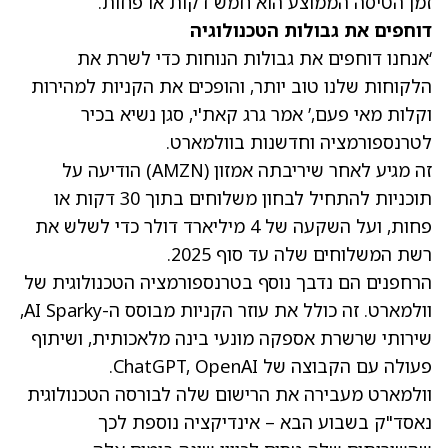
זמן הטיסה הממוצע הוא חמש דקות או פחות.
דוחפים את גבולות הטכנולוגיה
‘אנחנו דוחפים את גבולות הנוחות כדי לשרת את
הלקוחות שלנו טוב יותר, והופכים את הקניות למהירות
וקלות מאי פעם,’ אמר גרג קאת'י, סגן נשיא בכיר
לטרנספורמציה וחדשנות בוולמארט.
זה מגיע לאחר שיריבתה אמזון
(AMZN)
הודיעה על
תוכניות להתחיל לבחון משלוחים בתוך 30 דקות או
פחות, ועל השקעה של 4 מיליארד דולר כדי לשלש את
רשת המשלוחים שלה עד סוף 2025.
הרחפנים הם נדבך נוסף בטרנספורמציה הטכנולוגית של
וולמארט. זה כולל את עוזר הקניות מבוסס ה-AI Sparky,
שירותי שרשרת אספקה מונעי בינה מלאכותית, ושיתוף
פעולה עם הקבוצה של ChatGPT, OpenAI.
וולמארט מעבירה את הרישום שלה לבורסה הטכנולוגית
נאסד"ק בשבוע הבא – אינדיקציה נוספת לכך