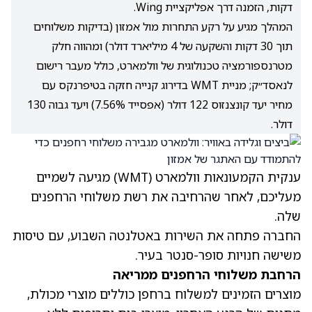
דקות, הזמנה דרך אפליקציית Wing.
המהלך מגיע על רקע התחרות מול אמזון (בדיקות משלוחים
תוך 30 דקות והשקעה של 4 מיליארד דולר) ומהווה חלק
מטרנספורמציה טכנולוגית של וולמארט, כולל מעבר רישום
לנאסד״ק; מניית WMT בדירוג קנייה חזקה בטיפרנקס עם
מחיר יעד קונצנזוס 122 דולר (אפסייד 7.56%) ויעד גבוה 130
דולר.
ענקית הקמעונאות וולמארט
(WMT)
מגיעה לשמיים
מעליכם, לאחר שהרחיבה את רשת משלוחי הרחפנים
שלה.
החברה פתחה את השירות באטלנטה השבוע, עם טיסות
משישה חנויות סופר-סנטר בעיר.
הרחבת משלוחי הרחפנים ממריאה
מוצרים הזמינים למשלוח ברחפן כוללים מוצרי מכולת,