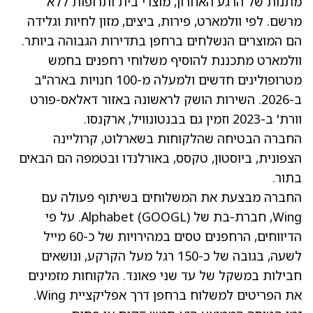
מתנות של הרגע האחרון, מוצרי בית ותרופות ללא
מרשם. לפי וולמארט, פירות, ביצים, מזון לחיות וגלידה
הם המוצרים הנשלחים ברחפן בתדירות הגבוהה ביותר.
וולמארט מתכננת להוסיף משלוחי רחפנים בחמש
מטרופולינים חדשים ולמעלה מ-100 חנויות בארה"ב
ב-2026. השירות הושק לראשונה באזור דאלאס-פורט
וורת' ב-2023 וזמין גם בבנטונוויל, ארקנסו.
החברה הבטיחה שהלקוחות בשארלוט, קרוליינה
הצפונית, ביוסטון, טקסס, באורלנדו ובטמפה הם הבאים
בתור.
החברה מבצעת את המשלוחים בשיתוף פעולה עם
Wing, חברת-בת של Alphabet
(GOOGL)
. על פי
הדיווחים, הרחפנים טסים במהירויות של כ-60 מייל
לשעה, בגובה של כ-150 רגל מעל הקרקע, ונושאים
חבילות במשקל של עד שני פאונד. הלקוחות מזמינים
את הפריטים למשלוח ברחפן דרך אפליקציית Wing.