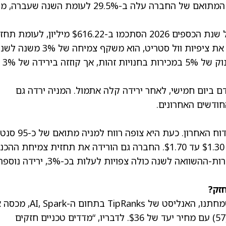
ההכנסות שדיווחה Genesco ברבעון השלישי של שנת הכספים 2026 הסתכמו ב-$616.22 מיליון, ל
האנליסטים ל-$617.7 מיליון. אף שהנתון החמיץ את ציפיות וול סטריט, הוא משקף צמיחה של 3%
לעומת $596 מיליון. העלייה בהכנסות נבעה מזינוק של 5% במכירות בחנויות זהות, אך קוזזה בירידה של 3%
, לאחר ירידה קלה אתמול. המניה ירדה גם
Genesco סיפקה למשקיעים גם עדכון תחזית בדוח האחרון. כעת היא צופה רווח למניה מתואם של כ-95 סנט
לשנת הכספים 2026, לעומת תחזית קודמת של $1.30 עד $1.70. החברה גם הורידה את תחזית צמיחת 
ל-2%, לעומת 3% עד 4% קודם לכן. המכירות ברות-ההשוואה לשנה כולה צפויות לעלות בכ-3%, ירידה
ביחס לוול סטריט, הסיקור של Genesco דל. לשמחתנו, האנליסט של TipRanks ב
. לדבריו, “מדדים טכניים חזקים