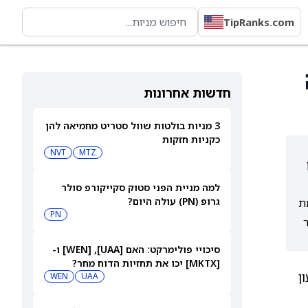
TipRanks.com
חדשות אחרונות
3 מניות בולטות שוול סטריט מחמיאה להן
כקניות חזקות
NVT
MTZ
ן
למה מניית הפני סטוק סקייקורפ סולר
גרופ (PN) עולה היום?
$1.), צמיחת הכנסות 2% (לעומת
PN
57) עם מחיר
סיכויי פולימרקט: האם [UAA], ‏[WEN] ו-
[MKTX] יכו את תחזיות הדוח מחר?
ן
WEN
UAA