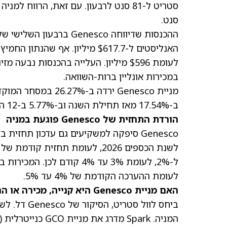
סנט.
במכירות אונליין ברות-השוואה.
מניית Genesco ירדה ב-26.27% במסחר המוקדם ביום חמישי
ב-17.54% מאז תחילת השנה וב-5.77% ב-12 החודשים האחרונים.
הורדת התחזית של Genesco פוגעת במניה
לעומת ההערכה הקודמת של 4% עד 5%.
האם מניית Genesco היא קנייה, מכירה או החזק?
המניה.
Spark מדרג את מניית GCO כנייטרלית (57) עם מחיר יעד של $36