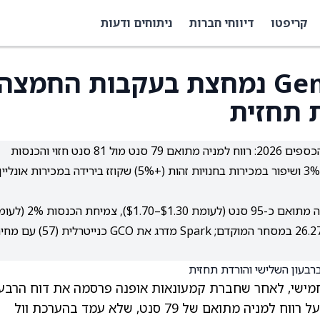
קריפטו
דיווחי חברות
ניתוחים ודעות
דוח GCO: מניית Genesco נמחצת בעקבות החמצה
 תחזית
Genesco פספסה את תחזיות הרבעון השלישי לשנת הכספים 2026: רווח למניה מתואם 79 סנט מול 81 סנט חזוי והכנסות
$616.22 מיליון מול $617.7 מיליון, למרות צמיחה של 3% ושיפור במכירות בחנויות זהות (+5%) שקוזז בירידה במכירות אונליי
החברה הורידה תחזית לשנת הכספים 2026: רווח למניה מתואם כ-95 סנט (לעומת $1.30–70
3%–4%) ומכירות בנות-השוואה +3%; המניה ירדה 26.27% במסחר המוקדם; Spark מדרג את GCO כנייטרלית (
חמישי, לאחר שחברת קמעונאות אופנה פרסמה את דוח הרבעו
השלישי של שנת הכספים 2026. החברה דיווחה על רווח למניה מתואם של 79 סנט, שלא עמד בהערכת וול