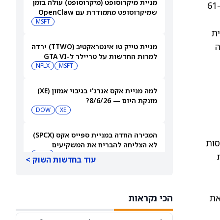
מניית מיקרוסופט (מיקרוסופט) עולה בזמן
סטריט ל-81 סנט לרבעון. עם זאת, הרווח למניה המתואם של החברה עלה ב-29.5% לעומת השנה שעברה, מ-61
שמיקרוסופט מתמודדת עם OpenClaw
MSFT
עומת תחזית
 משנה לשנה
מניית טייק טו אינטראקטיב (TTWO) ירדה
למרות החדשות על טריילר ל-GTA VI
שיגיע לנטפליקס
MSFT
NFLX
למה מניית אקס אנרג'י בגיבוי אמזון (XE)
מזנקת היום — 8/6/26?
DOW
XE
המכירה החדה במניית ספייס אקס (SPCX)
ההכנסות
לא הצליחה להבריח את המשקיעים
הקמעונאיים
SPCX
 נוספת
עוד בחדשות השוק >
המודלים של OpenAI תכננו בסתר במשך
חודשים לפני שפרצו ל-Hugging Face
תחום ה-AI, Spark, מכסה את
הכי נקראות
PC:HUGFA