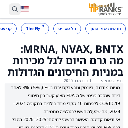
™
חדשות שוק ההון
וול סטריט
The Fly
קריפטו
MRNA, NVAX, BNTX:
מה גרם היום לגל מכירות
במניות החיסונים הגדולות
רדיקה סראוגי
1 בדצמבר 2025
מניות מודרנה, ביונטק ונובאבקס ירדו ב-6%, 5% ו-4% לאחר
דיווח שמזכר פנימי של ה-FDA מציע קשר בין חיסוני
COVID‑19 ללפחות 10 מקרי מוות בילדים בתקופה 2021–
2024, מה שהעלה חשש לרגולציה מחמירה.
אי-ודאות קדימה: האישור הרשמי לחיסוני 2025–2026 הוגבל
לבני 65+ ולבעלי סיכון גבוה; ועדת ה-CDC תתכנס בשבוע