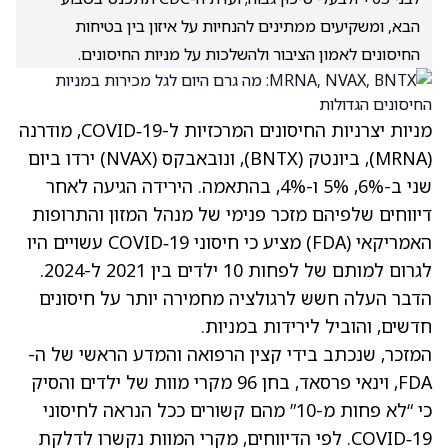
הבא, ומשקיעים ממתינים להנחיות על איזון בין בטיחות
החיסונים לאמון הציבור ולהשלכות על מניות החיסונים.
מניות יצרניות החיסונים המרכזיות ל-COVID‑19, מודרנה
(MRNA)
, ביונטק
(BNTX)
, ונובאבקס
(NVAX)
ירדו ביום
שני ב-6%, 5% ו-4%, בהתאמה. הירידה הגיעה לאחר
דיווחים שלפיהם מזכר פנימי של מנהל המזון והתרופות
האמריקאי (FDA) מציע כי חיסוני COVID‑19 עשויים היו
לגרום למותם של לפחות 10 ילדים בין 2021 ל-2024.
הדבר העלה חשש לרגולציה מחמירה יותר על חיסונים
חדשים, והוביל לירידות במניות.
המזכר, שנכתב בידי קצין הרפואה והמדע הראשי של ה-
FDA, וינאי פרסאד, בחן 96 מקרי מוות של ילדים והסיק
כי “לא פחות מ-10” מהם קשורים ככל הנראה לחיסוני
COVID‑19. לפי הדיווחים, מקרי המוות נקשרו לדלקת