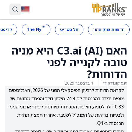
™
חדשות שוק ההון
וול סטריט
The Fly
קריפטו
האם C3.ai (AI) היא מניה
טובה לקנייה לפני
הדוחות?
וינס קונדרקורי
1 בדצמבר 2025
לקראת הדוחות לרבעון הפיסקאלי השני של 2026, האנליסטים
צופים ירידה בהכנסות לכ-74.9 מיליון דולר והפסד מתואם של
0.33 דולר למניה; חולשת המכירות מיוחסת לשינוי ארגוני פנימי
ולבעיות בריאות של המנכ"ל לשעבר, אחרי החמצת תחזית
הכנסות ב-Q1.
סוחרי האופציות מצפים לתנועה של כ-12% לאחר הדוחות;