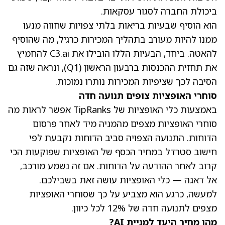
ביכולת החברה לסגור עסקאות.
הוא הוסיף שבעיות בריאות בלתי צפויות שחווה מנעו
ממנו להיות מעורב בתהליך המכירות כרגיל, מה שהוסיף
להאטה. ביחד, הבעיות הללו הובילו את C3.ai להחמיץ
את תחזית ההכנסות ברבעון הראשון (Q1), ונראה שזה גם
הסיבה לכך שציפיות המכירות נותרו נמוכות.
סוחרי האופציות צופים תנועה חדה
באמצעות כלי האופציות של TipRanks אפשר לראות מה
סוחרי האופציות מצפים מהמניה מיד לאחר פרסום
הדוחות. התנועה הצפויה סביב הדוחות נקבעת לפי
חישוב סטרדל במחיר הכסף של האופציות שפוקעות הכי
קרוב לאחר ההודעה על הדוחות. אם זה נשמע מורכב,
אל דאגה — כלי האופציות עושה זאת בשבילכם.
למעשה, כרגע הוא מצביע על כך ש
סוחרי האופציות
מצפים לתנועה חדה של 12%
לכל כיוון.
מהו מחיר היעד למניית AI?