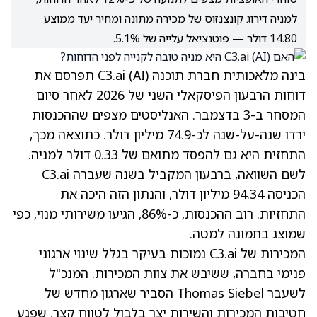
למניה דירוג קונצנזוס של מכירה מתונה ומחיר יעד ממוצע
14.80 דולר — פוטנציאל עלייה של 5.1%.
בינה מלאכותית חברת תוכנה C3.ai
(AI)
תפרסם את
דוחות הרבעון הפיסקאלי השני של 2026 לאחר סיום
המסחר ב-3 בדצמבר. האנליסטים מצפים שההכנסות
ירדו שנה-על-שנה לכ-74.9 מיליון דולר. כתוצאה מכך,
התחזית היא גם ל
הפסד מתואם של 0.33 דולר למניה
.
לשם השוואה, ברבעון המקביל בשנה שעברה C3.ai
הכניסה 94.34 מיליון דולר, והנתון הזה היכה את
התחזיות.
רוב ההכנסות, כ-86%, הגיעו משירותי מנוי
, כפי
שמוצג בתמונה למטה.
המכירות של C3.ai נמוכות בעיקר בגלל שינוי ארגוני
פנימי בחברה, ששיבש את צוות המכירות. המנכ"ל
לשעבר Thomas Siebel הסביר שארגון מחדש של
חטיבות המכירות והשירות יצר בלבול לטווח קצר, שפגע