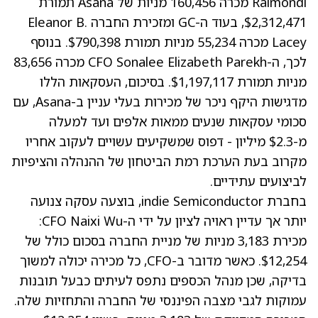
Raimondi מכרה 160,456 מניות של Asana תמורת
$2,312,471, בעוד ה-GC ומזכירת החברה Eleanor B.
Lacey מכרה 55,234 מניות תמורת $790,398. בנוסף
לכך, ה-CFO Sonalee Elizabeth Parekh מכרה 83,656
מניות תמורת $1,197,117. בסיכום, העסקאות הללו
מדגישות היקף ניכר של מכירות בעלי עניין ב-Asana, עם
סכומי עסקאות שנעים ממאות אלפים ועד למעלה
מ-$2.3 מיליון - דפוס שמשקיעים עשויים לעקוב אחריו
מקרוב בעת הערכת רמת הביטחון של ההנהלה והציפיות
לביצועים עתידיים.
בחברת indie Semiconductor, בוצעה עסקה צנועה
יותר אך עדיין ראויה לציון על ידי ה-CFO Naixi Wu:
מכירת 3,183 מניות של מניית החברה בסכום כולל של
$12,254. כאשר מדובר ב-CFO, כל מכירה יכולה למשוך
בדיקה, שכן מנהל הכספים נתפס לעיתים כבעל תובנות
עמוקות לגבי מצבה הפיננסי של החברה והתחזיות שלה.