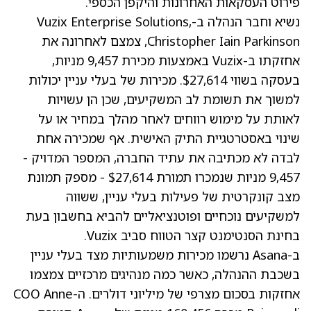
פירוט העסקאות האחרונות והיקפן הכספי.
נשיא וחבר הנהלה ב-Vuzix Enterprise Solutions,
Christopher Iain Parkinson, צמצם לאחרונה את
אחזקתו ב-Vuzix באמצעות מכירת 9,457 מניות,
בעסקה בשווי $27,614. מכירות של בעלי עניין יכולות
למשוך את תשומת לב המשקיעים, שכן הן עשויות
לאותת על מימוש רווחים לאחר מהלך במחיר או על
שינוי באסטרטגיית התיק האישית. אף שמכירה אחת
לבדה לא מכתיבה את עתיד החברה, המספר המדויק -
9,457 מניות שנמכרו תמורת $27,614 - מספק תמונת
מצב קונקרטית של פעילות בעלי עניין, ששווה
למשקיעים נוכחיים ופוטנציאליים להביא בחשבון בעת
בחינת הסנטימנט קצר הטווח סביב Vuzix.
ב-Asana נרשמו מכירות משמעותיות מצד בעלי עניין
בשכבת ההנהלה, כאשר כמה מנהיגים מרכזיים צמצמו
אחזקות בסכום מצרפי של מיליוני דולרים. ה-COO Anne