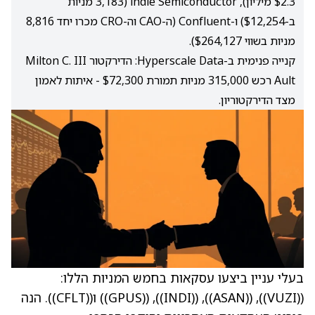
$2.3 מיליון), indie Semiconductor (3,183 מניות
ב-$12,254) ו-Confluent (ה-CAO וה-CRO מכרו יחד 8,816
מניות בשווי $264,127).
קנייה פנימית ב-Hyperscale Data: הדירקטור Milton C. III
Ault רכש 315,000 מניות תמורת $72,300 - איתות לאמון
מצד הדירקטוריון.
בעלי עניין ביצעו עסקאות בחמש המניות הללו:
(
(VUZI)
), (
(ASAN)
), (
(INDI)
), (
(GPUS)
) ו(
(CFLT)
). הנה