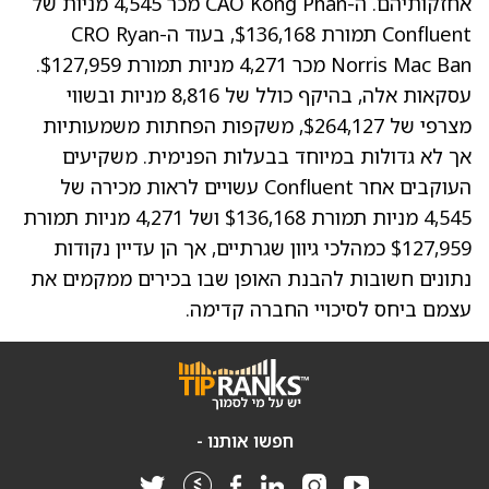
אחזקותיהם. ה-CAO Kong Phan מכר 4,545 מניות של
Confluent תמורת $136,168, בעוד ה-CRO Ryan
Norris Mac Ban מכר 4,271 מניות תמורת $127,959.
עסקאות אלה, בהיקף כולל של 8,816 מניות ובשווי
מצרפי של $264,127, משקפות הפחתות משמעותיות
אך לא גדולות במיוחד בבעלות הפנימית. משקיעים
העוקבים אחר Confluent עשויים לראות מכירה של
4,545 מניות תמורת $136,168 ושל 4,271 מניות תמורת
$127,959 כמהלכי גיוון שגרתיים, אך הן עדיין נקודות
נתונים חשובות להבנת האופן שבו בכירים ממקמים את
עצמם ביחס לסיכויי החברה קדימה.
חפשו אותנו -