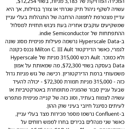
המכירה המדויקת של 3,183 מניות, בשווי $12,254,
עשויה לשקף ניהול תיק שגרתי או צורך בנזילות, אך היא
עדיין מצטרפת לתמונה הרחבה של התנהלות בעלי עניין
שמשקיעים עוקבים אחריה בעת גיבוש תחזית למסלול
ההתפתחות של indie Semiconductor.
ב-Hyperscale Data נרשמה פעילות פנימית מסוג שונה
לגמרי, כאשר הדירקטור Milton C. III Ault נכנס כקונה
ולא כמוכר. Ault רכש 315,000 מניות של Hyperscale
Data בעסקה בשווי $72,300, מה שמאותת על אמון
משמעותי ברמת הדירקטוריון. רכישה של גוש מניות גדול
כזה - 315,000 מניות תמורת $72,300 - יכולה להעיד
שבעל עניין סבור שהמניה מתומחרת באטרקטיביות או
עשויה לצמוח בעתיד, וסוג כזה של קנייה פנימית מתפרש
לעיתים כסיגנל חיובי בעיני שוק ההון.
ב-Confluent נרשמו מספר מכירות מצד בעלי עניין,
כאשר שני מנהלים בכירים בחרו לממש רווחים על