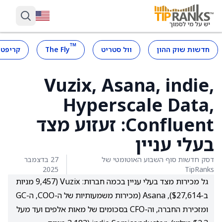
™
חדשות שוק ההון
וול סטריט
The Fly
קריפטו
Vuzix, Asana, indie,
Hyperscale Data,
Confluent: זעזוע מצד
בעלי עניין
דסק חדשות סוף השבוע האוטומטי של
27 בדצמבר
2025
TipRanks
גל מכירות מצד בעלי עניין בכמה חברות: Vuzix (9,457 מניות
ב-$27,614), Asana (מכירות משמעותיות של ה-COO, ה-GC
ומזכירת החברה, וה-CFO בסכומים של מאות אלפים ועד מעל