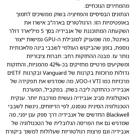
מהמחירים הנוכחיים.
הנתונים הבסיסיים והפוזיציה בשוק ממשיכים לתמוך
באופטימיות הזו. הרגולטורים בארה"ב אישרו את
השקעתה המתוכננת של אנבידיה בסך 5 מיליארד דולר
באינטל, מה שמעניק למובילת ה‑GPU גמישות ייצור
נוספת, בזמן שהביקוש העולמי לשבבי בינה מלאכותית
נותר עז. מבנה ההחזקות רחב: חברות ציבוריות
ומשקיעים פרטיים מחזיקים בכ‑42% מהמניות, והחזקות
גדולות מרוכזות בקרנות של Vanguard ובקרנות ETFים
מרכזיות כמו VTI ו‑VOO, מה שמדגיש את תפקידה של
אנבידיה כהחזקה ליבה בשוק. במקביל, המערכת
האקולוגית סביב אנבידיה נעשית מורכבת יותר. ענקית
הטכנולוגיה הסינית טנסנט, לפי הדיווחים, ניגשת לשבבי
Blackwell החדשים של אנבידיה דרך ספק ענן יפני, מה
שמדגיש גם את הפריסה הגלובלית של הטכנולוגיה של
אנבידיה וגם פרצות רגולטוריות שעלולות למשוך ביקורת