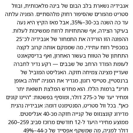
אנבידיה נשארת בלב הבום של בינה מלאכותית, ובוול
סטריט מהמרים שהסיפור רחוק מלהסתיים. המניה עלתה
עד כה השנה בכ-30–35%, אבל מאז הקיץ היא נעה
בעיקר הצידה, אף שהתחזיות לרווח ממשיכות לעלות.
ההפוגה הזו הורידה את התמחור של אנבידיה לכ־25
במכפיל רווח עתידי, מה שממקם אותה קרוב לקצה
התחתון של הטווח בעשור האחרון, ואף בדיסקאונט
לעומת המדד הרחב של שבבים — רקע נדיר לחברה
שעדיין מציגה צמיחה חזקה. האנליסט המוביל של
ברנסטיין, סטייסי רזגון, מגדיר את המניה "זולה באופן
חריג" ברמות הללו. הוא מחדש המלצת תשואת יתר
ומחיר יעד של כ‑275 דולר, ומוסיף בפשטות: "היינו קונים
כאן". בכל וול סטריט, הסנטימנט דומה: אנבידיה נהנית
מדירוג קונצנזוס של קנייה חזקה מכ‑40 אנליסטים.
ממוצע מחירי היעד ל‑12 חודשים מרוכז סביב 259–260
דולר למניה, מה שמשקף אפסייד של כ‑44–49%