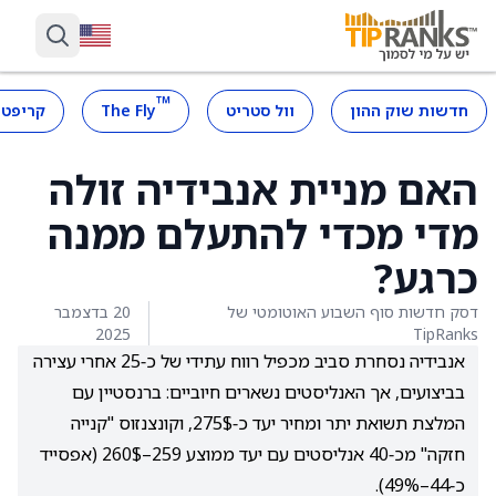
™
חדשות שוק ההון
וול סטריט
The Fly
קריפטו
האם מניית אנבידיה זולה
מדי מכדי להתעלם ממנה
כרגע?
דסק חדשות סוף השבוע האוטומטי של
20 בדצמבר
2025
TipRanks
אנבידיה נסחרת סביב מכפיל רווח עתידי של כ‑25 אחרי עצירה
בביצועים, אך האנליסטים נשארים חיוביים: ברנסטיין עם
המלצת תשואת יתר ומחיר יעד כ‑275$, וקונצנזוס "קנייה
חזקה" מכ‑40 אנליסטים עם יעד ממוצע 259–260$ (אפסייד
כ‑44–49%).