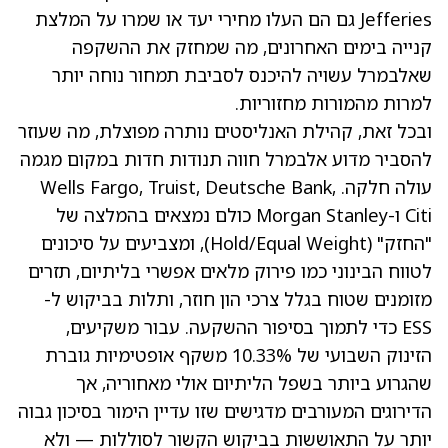
Jefferies גם הם העלו מחירי יעד או שמרו על המלצת
קנייה בימים האחרונים, מה שמחזק את ההשקפה
שאלבמרל עשויה להיכנס לסביבת תמחור נוחה יותר
למרות מהמורות מחזוריות.
ובכל זאת, קהילת האנליסטים נותרה מפוצלת, מה שעוזר
להסביר מדוע אלבמרל חווה תנודות חדות במקום מגמה
עולה חלקה. Wells Fargo, Truist, Deutsche Bank,
Citi ו-Morgan Stanley כולם נמצאים בהמלצה של
"החזק" (Hold/Equal Weight), ומצביעים על סיכונים
לטווח הבינוני כמו פירוק מלאים אפשרי בליתיום, תזרים
מזומנים שטוח בגלל צרכי הון חוזר, ותלות בביקוש ל-
ESS כדי לתמוך בסיפור ההשקעה. עבור משקיעים,
הזינוק השבועי של 10.33% משקף אופטימיות גוברת
שהגרוע ביותר בשפל הליתיום אולי מאחוריה, אך
הדירוגים המעורבים מדגישים שזו עדיין הימור בסיכון גבוה
יותר על התאוששות בביקוש הקשור לסוללות — ולא