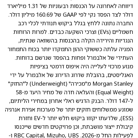
דיווחה לאחרונה על הכנסות רבעוניות של 1.31 מיליארד
דולר לצד הפסד נקי לפי GAAP של 160.69 מיליון דולר.
החברה נתונה ללחץ בגלל ביקוש תנודתי לכלי רכב
חשמליים (EVs) וצרכי השקעה כבדים. למרות הרוחות
הנגדיות והירידה הקלה בהכנסות בהשוואה שנתית,
המניה עלתה כששוקי ההון התמקדו יותר בכוח התמחור
העתידי של אלבמרל ופחות בהפסד שנרשם בדוחות.
מנוע מרכזי לעלייה היה איפוס דרמטי בציפיות
האנליסטים, בהובלת שדרוג הדירוג של אלבמרל על ידי
Morgan Stanley מ"מכירה" (Underweight) ל"החזק"
(Equal Weight) והעלאה חדה של מחיר היעד מ-58
ל-147 דולר. הבנק הדגיש ראלי אחרון במחירי הליתיום,
שמונע ממשלוחים חזקים יותר של מערכות אגירת אנרגיה
(ESS), שלדעתו יקזזו ביקוש חלש יותר ל-EV וחזרת
קיבולת ייצור מושבתת, וכן פרויקטים חדשים שייכנסו
לפעילות החל מ-2026. RBC Capital, Mizuho, UBS ו-