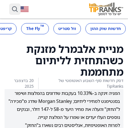
™
חדשות שוק ההון
וול סטריט
The Fly
קריפטו
מניית אלבמרל מזנקת
כשהתחזית לליתיום
מתחממת
דסק חדשות סוף השבוע האוטומטי של
20 בדצמבר
2025
TipRanks
המניה זינקה ב-10.33% בעקבות שדרוגים בהמלצות ושיפור
בסנטימנט למחירי ליתיום; Morgan Stanley שדרג מ"מכירה"
ל"החזק" והעלה את מחיר היעד מ-58 ל-147 דולר, ובנקים
נוספים העלו יעדים או שמרו על המלצת קנייה.
למרות האופטימיות, אנליסטים רבים נשארו ב"החזק"