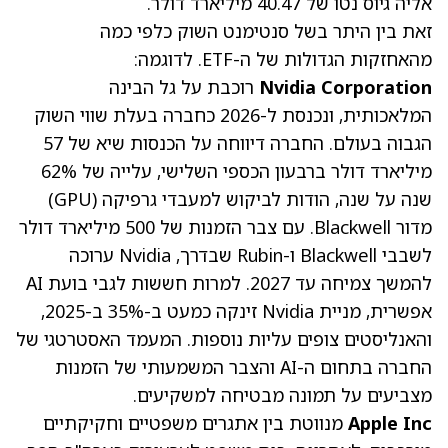
אליה גיוס נטו של 40.47 מיליארד דולר.
זאת בין היתר בשל סנטימנט השוק כלפי כמה
מהאחזקות הגדולות של ה-ETF. לדוגמה:
Nvidia Corporation
רוכבת על גל הבינה
המלאכותית, ונכנסת ל-2026 כחברה בעלת שווי השוק
הגבוה בעולם. החברה דיווחה על הכנסות שיא של 57
מיליארד דולר ברבעון הכספי השלישי, עלייה של 62%
שנה על שנה, הודות לביקוש למעבדי גרפיקה (GPU)
מדור Blackwell. עם צבר הזמנות של 500 מיליארד דולר
לשבבי Blackwell ו-Rubin שבדרך, Nvidia ערוכה
להמשך צמיחה עד 2027. למרות חששות לגבי בועת AI
אפשרית, מניית Nvidia זינקה כמעט ב-35% ב-2025,
והאנליסטים צופים עליות נוספות. המעמד האסטרטגי של
החברה בתחום ה-AI והצבר המשמעותי של הזמנות
מצביעים על תמונה מבטיחה למשקיעים.
Apple Inc
מנווטת בין אתגרים משפטיים וחקיקתיים