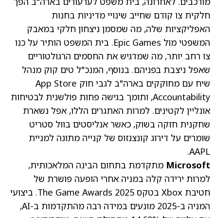
מורכבים. לאחרונה, בית משפט לערעורים בארה"ב הפך
חלקית צו קודם שחייב שינויי מדיניות בחנות
האפליקציות שלה, מה שמסמן ניצחון חלקי במאבק
המשפטי מול Epic Games. בית המשפט הותיר על כנו
צו רחב יותר, מה שמדגיש את החסמים הרגולטוריים
שאפל ניצבת בפניהם. בנוסף, המנכ"ל טים קוק מנהל
שיח עם מחוקקים בארה"ב לגבי חוק App Store
Accountability, ותומך בגישה פחות פולשנית לבטיחות
אונליין לקטינים. למרות האתגרים הללו, אפל נשארת
שחקנית חזקה בשוק, כאשר אנליסטים בוול סטריט
שומרים על דירוג קונצנזוס של קנייה מתונה למניית
AAPL.
Microsoft
מתקדמת בתחום הבינה המלאכותית,
למרות ירידה קלה במניה אחרי הופעה פושרת של
חטיבת Xbox בטקס The Game Awards 2025. ביצועי
המניה ב-2025 מונעים במידה רבה מהתקדמות ב-AI,