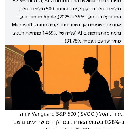
מניות מפתח: Nvidia נהנית ממגמת ה-AI (הכנסות שיא 57
מיליארד דולר ברבעון 3, צבר הזמנות 500 מיליארד דולר,
המניה עלתה כמעט 35% ב-2025); Apple מתמודדת עם
אתגרים משפטיים אך נשמר דירוג 'קנייה מתונה'; Microsoft
נהנית מהתקדמות ב-AI (עלייה של 14.69% מתחילת השנה,
מחיר יעד עם אפסייד 31.78%).
תעודת הסל Vanguard S&P 500 ( $VOO ) ירדה
ב-0.28% בשבוע האחרון. במהלך חמישה ימים נרשם