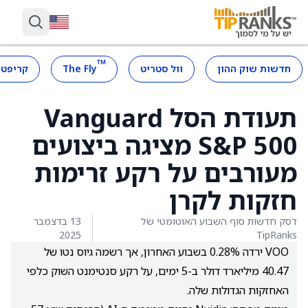
™
חדשות שוק ההון
וול סטריט
The Fly
קריפטו
תעודת הסל Vanguard
S&P 500 מציגה ביצועים
מעורבים על רקע זרימות
חזקות לקרן
דסק חדשות סוף השבוע האוטומטי של
13 בדצמבר
2025
TipRanks
VOO ירדה 0.28% בשבוע האחרון, אך רשמה גיוס נטו של
40.47 מיליארד דולר ב-5 ימים, על רקע סנטימנט השוק כלפי
האחזקות הגדולות שלה.