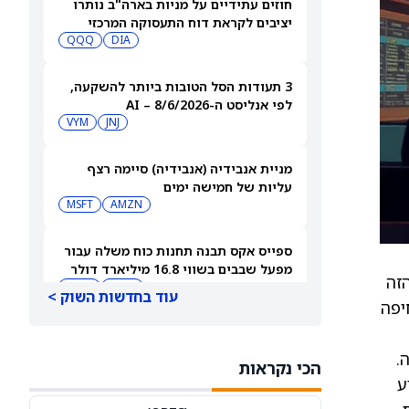
חוזים עתידיים על מניות בארה"ב נותרו
יציבים לקראת דוח התעסוקה המרכזי
QQQ
DIA
3 תעודות הסל הטובות ביותר להשקעה,
לפי אנליסט ה-AI – 8/6/2026
VYM
JNJ
מניית אנבידיה (אנבידיה) סיימה רצף
עליות של חמישה ימים
MSFT
AMZN
ספייס אקס תבנה תחנות כוח משלה עבור
מפעל שבבים בשווי 16.8 מיליארד דולר
רשים הזה
SPCX
INTC
עוד בחדשות השוק >
יפה
חדשות מיזוגים ורכישות: אדוונסד מיקרו
דיווייסז רוכשת את Taalas כדי לחזק את
הכי נקראות
מהלך ה-AI inference שלה
AMD
להציע