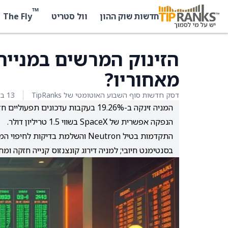
™
The Fly
חדשות שוק ההון
וול סטריט
מאחוריו?
דסק חדשות סוף השבוע האוטומטי של TipRanks
13 בדצמבר 2025
המניה זינקה ב-19.26% בעקבות עדכוני
הנפקה אפשרית של SpaceX בשווי 1.5 טריליון דולר.
התקדמות בטיל Neutron והשלמת ב
בסנטימנט חיובי; למניה דירוג קונצנזוס קנייה חזקה ומחיר יעד גבוה,