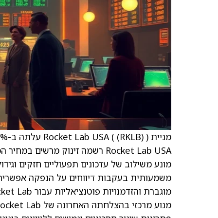
מניית Rocket Lab USA (
) עלתה ב-19.26%. המשיכו לקרוא כדי להבין למה.
(RKLB)
מונע משילוב של עדכונים תפעוליים חזקים וגידול
מוגברת והזדמנויות פוטנציאליות עבור Rocket Lab בשוק הנישתי של פריסות לוויינים ייעודיות ושיתופי פעולה.