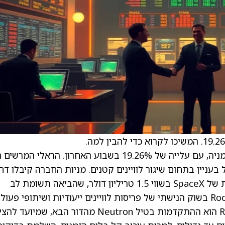
Rocket Lab USA רשמה זינוק מרשים במחיר המניה, עם עלייה של 19.26% בשבוע האחרון. הראלי המ
 בעניין בתחום שיגור לוויינים קטנים. מניות החברה קיבלו דח
משמעותית בעקבות דיווחים על הנפקה אפשרית של SpaceX בשווי 1.5 טריליון דולר, שהביאה תשומת לב
מנוע מרכזי בהצלחתה האחרונה של Rocket Lab הוא ההתקדמות בטיל Neutron מהדור הבא, שמיועד 