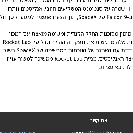
ניים עד גדולים. למרות עיכוב קל בלוח הזמנים, השלמת בדיקו
ההסמכה הסופיות לחיפוי המטען "Hungry Hippo" שמרה על סנטימנט המשקיעים חיובי. אנליסטים נותרו
אופטימיים לגבי יכולתו של Neutron להתחרות ב-Falcon 9 של SpaceX, תוך הצעת אופציה למטען קטן וזול
 מימון מסוכנות החלל הקנדית ומשימה מואצת עם המכון
הקוריאני המתקדם למדע ולטכנולוגיה. התקדמויות אלה מדגישות את תפקידה ההולך וגדל של Rocket Lab
בשירותי שיגור נישתיים, אף שהחברה עדיין מתמודדת עם האתגר של הנוכחות 
דירוג קונצנזוס של קנייה חזקה ומחיר יעד גבוה מצד האנליסטים, מניית Rocket Lab ממשיכה למשוך עניין
לות באופציות.
צרו קשר -
support@tipranks.com
תנאי שימוש
•
מדיניות