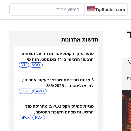
TipRanks.com
עומד
חדשות אחרונות
סופר מיקרו קומפיוטר תדווח על תוצאות
הרבעון הרביעי ב-11 באוגוסט. הנה מי
ל
מחזיק במניית SMCI
VOO
VTI
ות
3 מניות טרנדיות שכדאי לעקוב אחריהן,
לפי אנליסטים – 8/6/2026
HUBS
AMD
מניית ספייס אקס (SPCX) מתריסה מול
החששות מסיום תקופת החסימה,
ומטפסת לאחר שחרור 911 מיליון מניות
NDX
SPCX