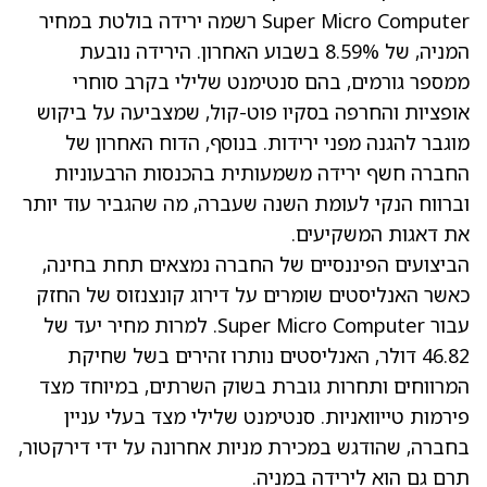
Super Micro Computer רשמה ירידה בולטת במחיר
המניה, של 8.59% בשבוע האחרון. הירידה נובעת
ממספר גורמים, בהם סנטימנט שלילי בקרב סוחרי
אופציות והחרפה בסקיו פוט-קול, שמצביעה על ביקוש
מוגבר להגנה מפני ירידות. בנוסף, הדוח האחרון של
החברה חשף ירידה משמעותית בהכנסות הרבעוניות
וברווח הנקי לעומת השנה שעברה, מה שהגביר עוד יותר
את דאגות המשקיעים.
הביצועים הפיננסיים של החברה נמצאים תחת בחינה,
כאשר האנליסטים שומרים על דירוג קונצנזוס של החזק
עבור Super Micro Computer. למרות מחיר יעד של
46.82 דולר, האנליסטים נותרו זהירים בשל שחיקת
המרווחים ותחרות גוברת בשוק השרתים, במיוחד מצד
פירמות טייוואניות. סנטימנט שלילי מצד בעלי עניין
בחברה, שהודגש במכירת מניות אחרונה על ידי דירקטור,
תרם גם הוא לירידה במניה.