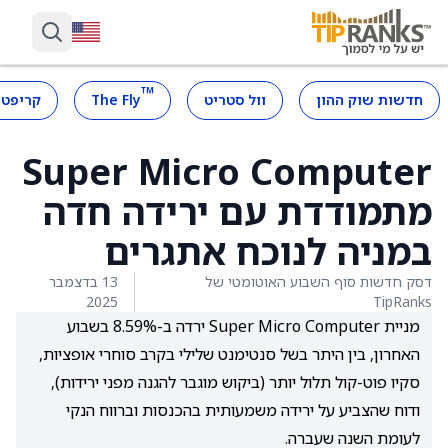
™
חדשות שוק ההון
וול סטריט
The Fly
קריפטו
Super Micro Computer
מתמודדת עם ירידה חדה
במניה לנוכח אתגרים
דסק חדשות סוף השבוע האוטומטי של
13 בדצמבר
2025
TipRanks
מניית Super Micro Computer ירדה ב-8.59% בשבוע
האחרון, בין היתר בשל סנטימנט שלילי בקרב סוחרי אופציות,
סקיו פוט-קול תלול יותר (ביקוש מוגבר להגנה מפני ירידות),
ודוח שהצביע על ירידה משמעותית בהכנסות וברווח הנקי
לעומת השנה שעברה.