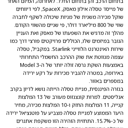
בתחום הרכב והן בתחום החלל. לאחרונה, המיזם האחר
של מייסד טסלה אילון מאסק, SpaceX, לפי דיווחים
שוקל מכירה משנית של מניות שיכולה לשקף לחברה
שווי של 800 מיליארד דולר, פי שניים מהשווי הקודם.
מהלך זה מדגיש את השפעתו של מאסק ואת העניין
הגובר במיזמים שלו, הכוללים פרויקטים פורצי דרך כמו
שירות האינטרנט הלווייני Starlink. במקביל, טסלה
עצמה מנווטת את שוק ההרכב החשמלי התחרותי
באמצעות השקת גרסה זולה יותר של ה-Model 3
באירופה, במטרה להגביר מכירות על רקע ירידה
במספרים באזור.
בגזרה הפיננסית, מניית טסלה הייתה נושא לדיון בקרב
אנליסטים. למרות קונצנזוס מעורב של 13 המלצות
קנייה, 11 המלצות החזק ו-10 המלצות מכירה, מחיר
היעד הממוצע למניית טסלה מצביע על פוטנציאל ירידה
של כ-15.7%. התחזית הזהירה הזו משקפת אתגרים