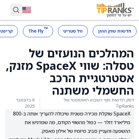
™
חדשות שוק ההון
וול סטריט
The Fly
קריפטו
המהלכים הנועזים של
טסלה: שווי SpaceX מזנק,
אסטרטגיית הרכב
החשמלי משתנה
דסק חדשות סוף השבוע האוטומטי של
6 בדצמבר
2025
TipRanks
SpaceX שוקלת מכירה משנית שיכולה להעריך אותה ב-800
מיליארד דולר — כפול מהשווי הקודם, מה שמדגיש את
ההשפעה והעניין סביב מיזמיו של אילון מאסק.