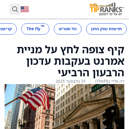
™
חדשות שוק ההון
וול סטריט
The Fly
קריפטו
קיף צופה לחץ על מניית
אמרנט בעקבות עדכון
הרבעון הרביעי
דה פליי (TheFly)
31 בדצמבר 2025