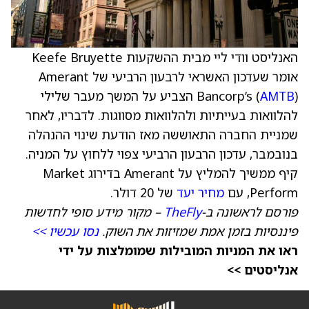
האנליסט וודי ליי מבית ההשקעות Keefe Bruyette
אומר שעדכון האשראי לרבעון הרביעי של Amerant
AMTB
Bancorp’s (
) הצביע על המשך מעבר שלילי
להלוואות בעייתיות ולהלוואות מסווגות. לדבריו, לאחר
שמניית החברה התאוששה מאז הודעת שינוי ההנהלה
בנובמבר, עדכון הרבעון הרביעי צפוי ללחוץ על המניה.
קיף ממשיך להמליץ על Amerant בדירוג Market
Perform, עם
מחיר יעד
של 20 דולר.
פורסם לראשונה ב-
TheFly
– מקור מידע סופי לחדשות
פיננסיות בזמן אמת שמזיזות את השוק.
נסו עכשיו >>
ראו את המניות המובילות שמומלצות על ידי
אנליסטים >>