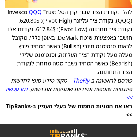
להלן נקודות הציר עבור קרן הסל Invesco
Trust
QQQ
(QQQ). נקודת ציר עליונה (Pivot High): 620.80$,
נקודת ציר תחתונה (Pivot Low): 617.84$. נקודות אלו
חושבו באמצעות שיטת DeMark. באופן כללי, מקובל
לראות סנטימנט חיובי (Bullish) כאשר המחיר פורץ
מעלה מעל נקודת הציר העליונה, וסנטימנט שלילי
(Bearish) כאשר המחיר נשבר מטה מתחת לנקודת
הציר התחתונה.
פורסם לראשונה ב-
TheFly
– מקור מידע סופי לחדשות
פיננסיות שוטפות ומיידיות שמניעות את השוק.
נסו עכשיו
>>
ראו את המניות החמות של בעלי העניין ב-TipRanks
>>