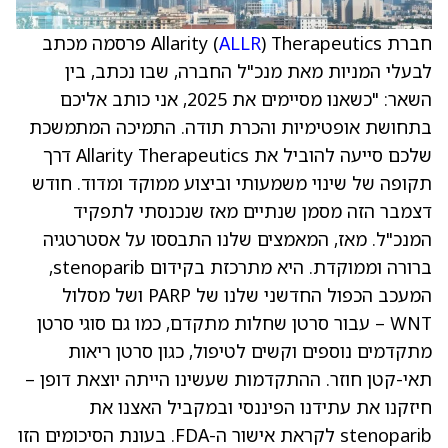
חברת Allarity (
ALLR
) Therapeutics פרסמה מכתב
לבעלי המניות מאת מנכ"ל החברה, שבו נכתב, בין
השאר: "כשאנו מסיימים את 2025, אני כותב אליכם
בתחושת אופטימיות והכרת תודה. התמיכה המתמשכת
שלכם סייעה להוביל את Allarity Therapeutics דרך
תקופה של שינוי משמעותי וביצוע ממוקד ומדוד. חודש
דצמבר הזה מסמן שנתיים מאז שנכנסתי לתפקיד
המנכ"ל. מאז, המאמצים שלנו התבססו על אסטרטגיה
ברורה וממוקדת. היא מתרכזת בקידום stenoparib,
המעכב הכפול החדשני שלנו של PARP ושל מסלול
WNT – עבור סרטן שחלות מתקדם, כמו גם סוגי סרטן
מתקדמים נוספים וקשים לטיפול, כגון סרטן ריאות
תאי-קטן חוזר. ההתקדמות שעשינו הייתה יוצאת דופן –
חיזקנו את עתידנו הפיננסי ובמקביל האצנו את
stenoparib לקראת אישור ה-FDA. בעונת הסיכומים הזו