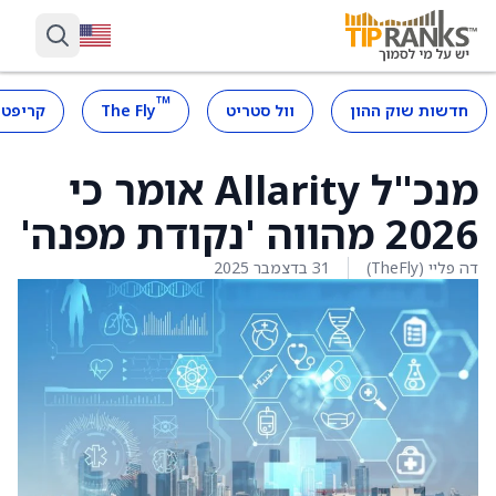
™
חדשות שוק ההון
וול סטריט
The Fly
קריפטו
מנכ"ל Allarity אומר כי
2026 מהווה 'נקודת מפנה'
דה פליי (TheFly)
31 בדצמבר 2025