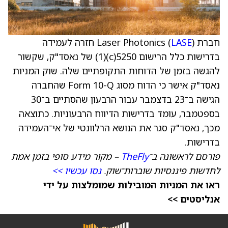
חברת Laser Photonics (
LASE
) חזרה לעמידה
בדרישות כלל הרישום 5250(c)(1) של נאסד"ק, שקשור
להגשה בזמן של הדוחות התקופתיים שלה. שוק המניות
נאסד"ק אישר כי הדוח מסוג Form 10-Q שהחברה
הגישה ב־23 בדצמבר עבור הרבעון שהסתיים ב־30
בספטמבר, עומד בדרישות הדיווח הרבעוניות. כתוצאה
מכך, נאסד"ק סגר את הנושא הרלוונטי של אי־העמידה
בדרישות.
פורסם לראשונה ב־
TheFly
– מקור מידע סופי בזמן אמת
לחדשות פיננסיות שוברות־שוק.
נסו עכשיו >>
ראו את המניות המובילות שמומלצות על ידי
אנליסטים >>