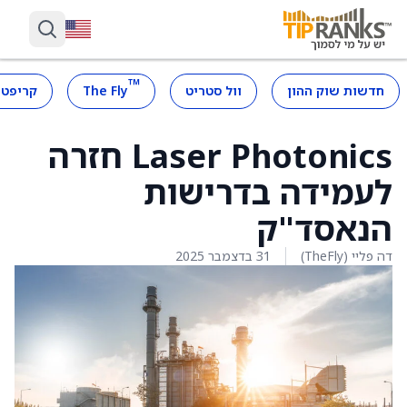
™
חדשות שוק ההון
וול סטריט
The Fly
קריפטו
Laser Photonics חזרה
לעמידה בדרישות
הנאסד"ק
דה פליי (TheFly)
31 בדצמבר 2025