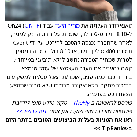
קאנאקורד העלתה את
מחיר היעד
עבור On24 (
)
ONTF
ל-8.10 דולר מ-6 דולר, ושומרת על דירוג החזק למניה,
לאחר שהחברה נכנסה להסכם להירכש על ידי Cvent
תמורת 400 מיליון דולר, או 8.10 דולר למניה במזומן.
למרות שמחיר המכירה נחשב ל״לא תובעני במיוחד״,
קשה להעריך את הערך העצמאי של עסק שנמצא
בירידה כבר כמה שנים, אומר/ת האנליסט/ית למשקיעים
בתזכיר מחקר. בקאנאקורד סבורים שלא סביר שתופיע
הצעת רכש בפרמיה.
פורסם לראשונה ב-
TheFly
– מקור מידע סופי לידיעות
פיננסיות שוברות שווי שוק, בזמן אמת.
נסו עכשיו >>
ראו את המניות בעלות הביצועים הטובים ביותר היום
ב-TipRanks >>