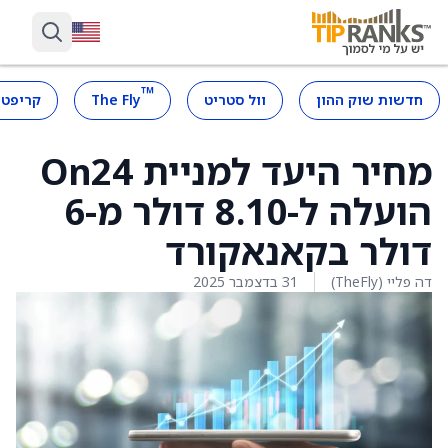
™
חדשות שוק ההון
וול סטריט
The Fly
קריפטו
מחיר היעד למניית On24
הועלה ל-8.10 דולר מ-6
דולר בקאנאקורד
דה פליי (TheFly)
31 בדצמבר 2025