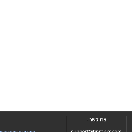
צרו קשר -
support@tipranks.com
תנאי שימוש
•
מדיניות