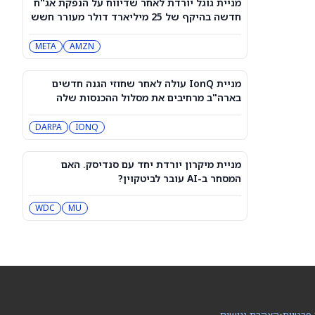
מניית גוגל יורדת לאחר שדיווח על הנפקת אג"ח
מייקל ברי מהמר נגד אורקל ו-Nebius.
חדשה בהיקף של 25 מיליארד דולר מעורר חשש
הנה למה הוא שלילי
מגל הלוואות
NBIS
MU
META
AMZN
מניית סוויטגרין (SG) צונחת כשמשקיעים
נוטשים את הירוקים שלהם בעקבות
מניית IonQ עולה לאחר שחוזי הגנה חדשים
התפרצות מחלת מזון
SG
בארה"ב מרחיבים את מסלול ההכנסות שלה
DARPA
IONQ
נעילה ירוקה בת”א: טאואר זינקה 9%,
מניות הבנקים טיפסו
IL:TASE
מניית מיקרון יורדת יחד עם סנדיסק. האם
המסחר ב-AI עובר לביטקוין?
תנודתיות באופציות ותנועות הרווחים
המשתמעות היום, 07 באוגוסט 2026
MU
WDC
CGC
UA
Rocket Lab Usa עומדת לפרסם את
דוחות הרבעון השני. סוחרי האופציות
נערכים לתנועה של 15% במניית RKLB
RKLB
 פרטיות
•
הצהרת נגישות