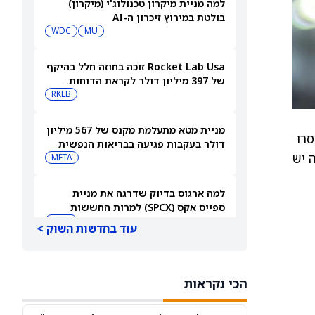
למה מניית מיקרון טכנולוג'י (מיקרון)
בולטת במירוץ זיכרון ה-AI
WDC
MU
Rocket Lab Usa זוכה בחוזה חלל בהיקף
של 397 מיליון דולר לקראת הדוחות.
האם מכירות גדולות יספיקו כדי להגיע
RKLB
לרווחיות?
מניית מטא מתעלמת מקנס של 567 מיליון
סרו
דולר בעקבות פגיעה בבריאות הנפשית
2, בעוד שלאנבידיה יש
של בני נוער
META
למה ארגוס בדיוק שדרגה את מניית
ספייס אקס (SPCX) למרות החששות
מהוצאות על AI
SPCX
עוד בחדשות השוק >
ברנסטין אומרת לקנות את מניית קוסטקו
(COST) כשהקמעונאית מתכננת 300
הכי נקראות
מחסנים חדשים
COST