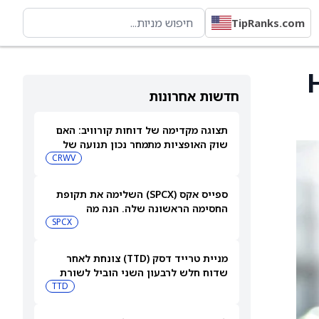
TipRanks.com
ק ל-H200
חדשות אחרונות
תצוגה מקדימה של דוחות קורוויב: האם
שוק האופציות מתמחר נכון תנועה של
15.5% אחרי הדוחות?
CRWV
ספייס אקס (SPCX) השלימה את תקופת
החסימה הראשונה שלה. הנה מה
שמשקיעים צריכים לעקוב אחריו כעת
SPCX
מניית טרייד דסק (TTD) צונחת לאחר
שדוח חלש לרבעון השני הוביל לשורת
הורדות דירוג
TTD