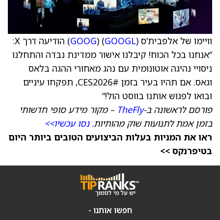
וויימו של אלפבית’ס (
GOOGL
) (
GOOG
) הודיעה דרך X:
“אנחנו בכל הכוח! קיבלנו אישור ממדינת נבדה והתחלנו
ניסויי נהיגה אוטונומית עם נהג מאחורי ההגה בלאס
וגאס. אם תהיו בעיר בזמן #CES2026, תפקחו עיניים
ובואו לפגוש אותנו בווסט הול!”
פורסם לראשונה ב-
TheFly
– מקור מידע סופי חדשותי
בזמן אמת לתנועות שוק מהותיות.
נסו עכשיו>>
ראו את המניות בעלות הביצועים הטובים ביותר היום
בטיפרנקס >>
חפשו אותנו -