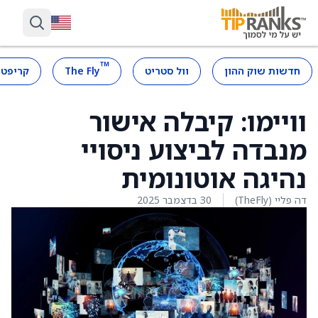
™
חדשות שוק ההון
וול סטריט
The Fly
קריפטו
וויימו: קיבלה אישור
מנבדה לביצוע ניסויי
נהיגה אוטונומית
דה פליי (TheFly)
30 בדצמבר 2025