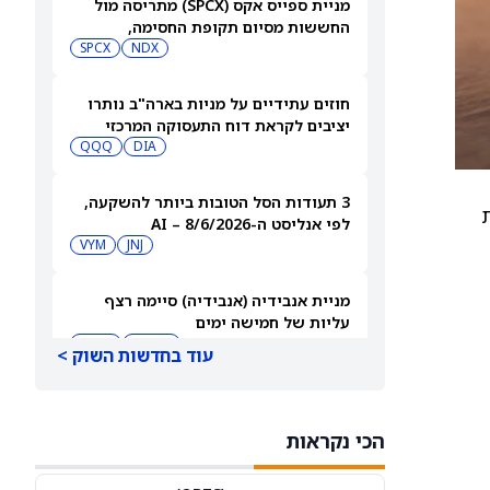
מניית ספייס אקס (SPCX) מתריסה מול
החששות מסיום תקופת החסימה,
ומטפסת לאחר שחרור 911 מיליון מניות
NDX
SPCX
חוזים עתידיים על מניות בארה"ב נותרו
יציבים לקראת דוח התעסוקה המרכזי
QQQ
DIA
3 תעודות הסל הטובות ביותר להשקעה,
2026 מנקודת
לפי אנליסט ה-AI – 8/6/2026
VYM
JNJ
מניית אנבידיה (אנבידיה) סיימה רצף
עליות של חמישה ימים
MSFT
AMZN
עוד בחדשות השוק >
ספייס אקס תבנה תחנות כוח משלה עבור
מפעל שבבים בשווי 16.8 מיליארד דולר
הכי נקראות
SPCX
INTC