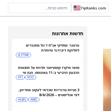
TipRanks.com
חדשות אחרונות
פרטנר: מחזיקי אג”ח ז’ וח’ מתנגדים
לחלוקת דיבידנד מיוחדת
IL:PTNR
סופר מיקרו קומפיוטר תדווח על תוצאות
הרבעון הרביעי ב-11 באוגוסט. הנה מי
מחזיק במניית SMCI
VOO
VTI
3 מניות טרנדיות שכדאי לעקוב אחריהן,
לפי אנליסטים – 8/6/2026
HUBS
AMD