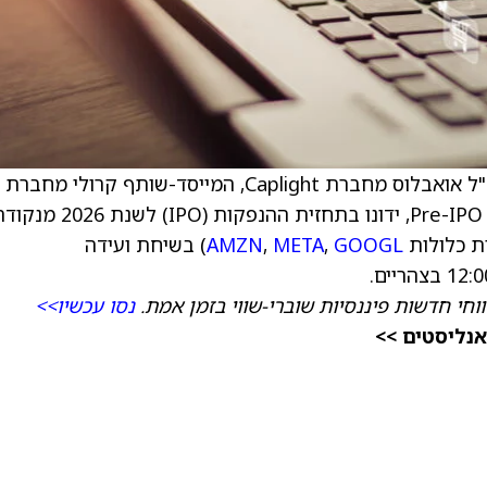
האנליסט קולקרני, יחד עם המייסד-שותף והמנכ"ל אואבלוס מחברת Caplight, המייסד-שותף קרולי מחברת
Augment והמייסד הילי מחברת Pre-IPO Investments, ידונו בתחזית ההנפקות (IPO) לשנת 
ת כלולות
GOOGL
,
META
,
AMZN
) בשיחת ועידה
וחי חדשות פיננסיות שוברי-שווי בזמן אמת.
נסו עכשיו>>
אנליסטים >>