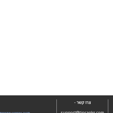
צרו קשר -
support@tipranks.com
תנאי שימוש
•
מדיניות