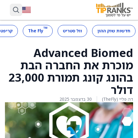
™
חדשות שוק ההון
וול סטריט
The Fly
קריפטו
Advanced Biomed
מוכרת את החברה הבת
בהונג קונג תמורת 23,000
דולר
דה פליי (TheFly)
30 בדצמבר 2025