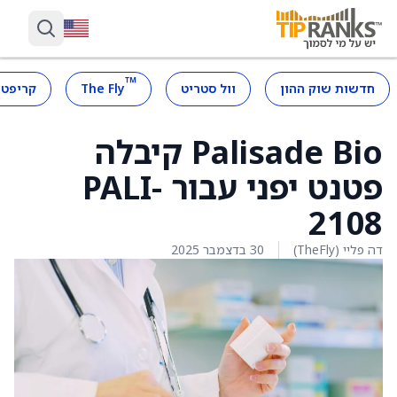
™
חדשות שוק ההון
וול סטריט
The Fly
קריפטו
Palisade Bio קיבלה
פטנט יפני עבור PALI-
2108
דה פליי (TheFly)
30 בדצמבר 2025