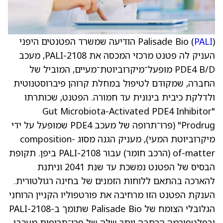
PALI
Palisade Bio (
) הודיעה שמשרד הפטנטים היפני
העניק לה פטנט מרכזי המכסה את ‏PALI-2108, מעכב
‏PDE4 B/D‏ מופעל־מיקרוביוטת־מעיים, המוביל של
החברה, שמקודם לטיפול במחלת קרוהן פיברוסטנוטית
ולדלקת כיבית בינונית עד חמורה. הפטנט, שכותרתו
"Gut Microbiota-Activated PDE4 Inhibitor
Prodrug" (פרו־תרופה של מעכב PDE4 שמופעל על ידי
מיקרוביוטת המעי), מעניק הגנה מסוג composition-
of-matter (הרכב חומר) עבור PALI-2108 ביפן. תקופת
הבסיס של הפטנט נמשכת עד שנת 2041 וניתנת
להארכה בהתאם ללוחות הזמנים של בחינה רגולטורית.
הענקת הפטנט הזו מרחיבה את פורטפוליו הקניין הרוחני
הגלובלי הצומח של Palisade Bio שתומך ב-PALI-2108
ובפלטפורמה הרחבה יותר שלה של פרו־תרופות מעכבי