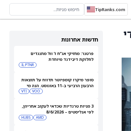
TipRanks.com
די
חדשות אחרונות
פרטנר: מחזיקי אג”ח ז’ וח’ מתנגדים
לחלוקת דיבידנד מיוחדת
IL:PTNR
סופר מיקרו קומפיוטר תדווח על תוצאות
הרבעון הרביעי ב-11 באוגוסט. הנה מי
מחזיק במניית SMCI
VOO
VTI
3 מניות טרנדיות שכדאי לעקוב אחריהן,
לפי אנליסטים – 8/6/2026
HUBS
AMD