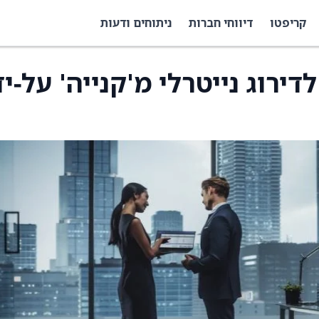
קריפטו
דיווחי חברות
ניתוחים ודעות
Dig הורדה לדירוג נייטרלי מ'קנייה' על‑י