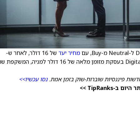
מחיר יעד
של 16 דולר, לאחר ש-
SoftBank (SFTBY) הודיעה על רכישת DigitalBridge בעסקת מזומן מלאה של 16 דולר למניה, המשקפת
דשות פיננסיות שוברות-שוק בזמן אמת.
נסו עכשיו>>
TipRanks >>