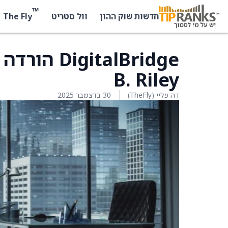
™
The Fly
חדשות שוק ההון
וול סטריט
italBridge
B. Riley
דה פליי (TheFly)
30 בדצמבר 2025