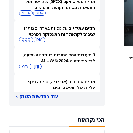
מניית ספייס אקס (SPCX) מתריסה מול
החששות מסיום תקופת החסימה,
ומטפסת לאחר שחרור 911 מיליון מניות
NDX
SPCX
חוזים עתידיים על מניות בארה"ב נותרו
יציבים לקראת דוח התעסוקה המרכזי
QQQ
DIA
3 תעודות הסל הטובות ביותר להשקעה,
 שווי
לפי אנליסט ה-AI – 8/6/2026
VYM
JNJ
מניית אנבידיה (אנבידיה) סיימה רצף
עליות של חמישה ימים
MSFT
AMZN
עוד בחדשות השוק >
ספייס אקס תבנה תחנות כוח משלה עבור
מפעל שבבים בשווי 16.8 מיליארד דולר
הכי נקראות
SPCX
INTC