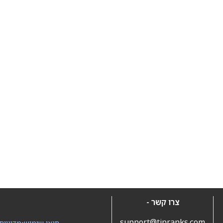
צרו קשר -
support@tipranks.com
תנאי שימוש
•
מדיניות