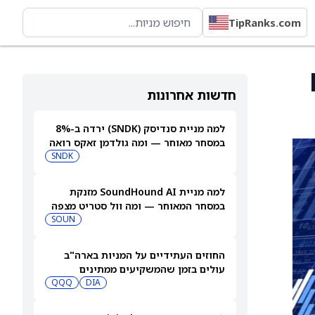
TipRanks.com
F
חדשות אחרונות
למה מניית סנדיסק (SNDK) ירדה ב-8%
במסחר מאוחר — ומה גולדמן זאקס רואה
בהמשך
SNDK
למה מניית SoundHound AI מזנקת
במסחר המאוחר — ומה וול סטריט מצפה
שיקרה בהמשך
SOUN
החוזים העתידיים על המניות בארה"ב
עולים בזמן שהמשקיעים ממתינים
לדוחות נוספים
DIA
QQQ