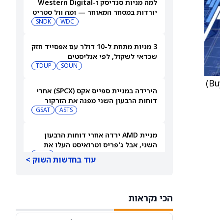
למה מניות סנדיסק ו-Western Digital
יורדות במסחר המאוחר — ומה וול סטריט
צופה בהמשך
WDC
SNDK
3 מניות מתחת ל-10 דולר עם אפסייד חזק
שכדאי לשקול, לפי אנליסטים
TDUP
SOUN
) ל-28 דולר מ-25 דולר, וממשיכה בהמלצת קנייה (Buy)
הירידה במניית ספייס אקס (SPCX) אחרי
דוחות הרבעון השני מפנה את הזרקור
ASTS
לקרנות סל חלל עם חשיפה גבוהה
GSAT
מניית AMD ירדה אחרי דוחות הרבעון
השני, אבל ג'פריס וטרואיסט העלו את
מחירי היעד. הנה הסיבה
AMD
עוד בחדשות השוק >
אטסי מקצצת 12% מכוח האדם שלה, אבל
AI וקיצוץ עלויות אינם הסיבה
הכי נקראות
AMZN
WMT