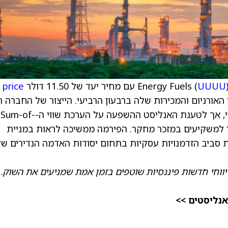
חיר יעד של 11.50 דולר
UUUU
price
אורניום והמכירות שלה ברבעון הרביעי. הייצור של החברה ה
מעט מעל הציפיות, והמכירות היו גבוהות מהצפוי, אך לטענת האנליסט ההשפעה על הערכת שווי ה-Sum-of-
 כך הוא מסביר למשקיעים במזכר מחקר. הפירמה ממשיכה לראות במניית
ל הציפיות סביב הזדמנויות עסקיות בתחום יסודות האדמה הנדירים ש
יווחי חדשות פיננסיות שוטפים בזמן אמת שמניעים את השוק.
אנליסטים >>