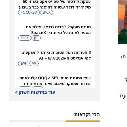
עסקת קורסור של ספייס אקס בשווי 60
מיליארד דולר עשויה להיסגר כבר בשבוע
הבא… אבל המותג Cursor עלול להיעלם
SPCX
PC:CURSO
מניית מעקב? ג'פריס גרופ שוקלת את
הספקולציות על מיזוג בין SpaceX
לטסלה
JEF
SPCX
3 תעודות הסל הטובות ביותר להשקעה,
יה
לפי אנליסט ה-AI – 8/7/2026
IWF
VV
שוק המניות היום: SPY ו-QQQ עלו לאחר
ל
שדוח תעסוקה מאכזב שינה את ציפיות
הריבית
DIA
QQQ
עוד בחדשות השוק >
Try
מניות מחשוב קוונטי מזנקות כשוושינגטון
בוחנת הגדלת המימון ב-68%
הכי נקראות
QBTS
IONQ