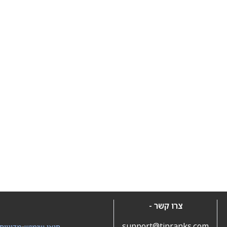
צרו קשר -
support@tipranks.com
תנאי שימוש
•
מדיניות