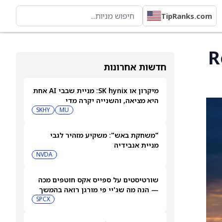
TipRanks.com
ביתר, לפי Roth
חדשות אחרונות
מיקרון או SK hynix: מניית שבבי AI אחת
היא מציאה, והשנייה יקרה מדי
SKHY
MU
"משחקת באש": משקיע מזהיר לגבי
מניית אנבידיה
NVDA
שורטיסטים על ספייס אקס חוטפים מכה
— הנה מה שג'יי פי מורגן רואה בהמשך
SPCX