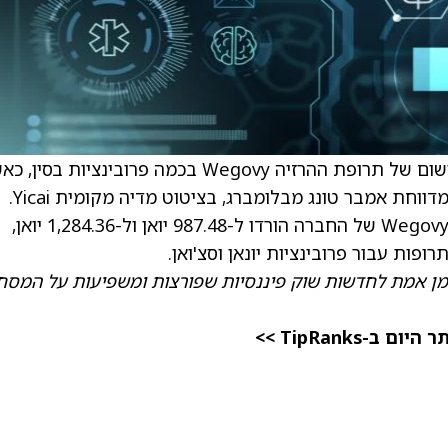
) הורידה בחצי את מחירי הרישום של תרופת ההרזיה Wegovy בכמה פרובינציות בסין
החברה מתכוננת להצפת השוק על ידי חיקויים, מדווחת אמבר טונג מבלומברג, בציטוט מדיה מקומית Yicai.
מחירי הרישום לשתי המנות הגבוהות ביותר של Wegovy של החברה הורדו ל-987.48 יואן ול-1,284.36 יואן,
מן אמת לחדשות שוק פיננסיות שפורצות ומשפיעות על המסח
TipRanks >>