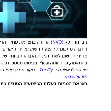
נובו נורדיסק (
NVO
בהתאמה, כך דיווחה Yicai, בציטוט מסמכי רכש תרופות עבור פרובינציות יונאן וסצ'ואן.
פורסם לראשונה ב-
TheFly
– מקור מידע סופי בז
נסו עכשיו>>
ראו את המניות בעלות הביצועים הטובים ביותר היום ב-