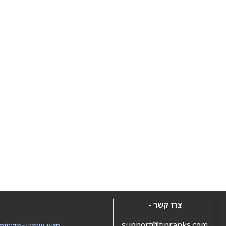
צרו קשר -
support@tipranks.com
תנאי שימוש
•
מדיניות