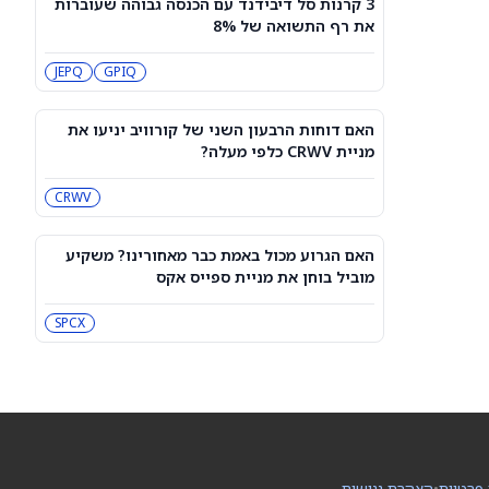
3 קרנות סל דיבידנד עם הכנסה גבוהה שעוברות
האם הגרוע מכול באמת כבר מאחורינו?
את רף התשואה של 8%
משקיע מוביל בוחן את מניית ספייס אקס
SPCX
JEPQ
GPIQ
מיקרון או SK hynix: מניית שבבי AI אחת
היא מציאה, והשנייה יקרה מדי
האם דוחות הרבעון השני של קורוויב יניעו את
SKHY
MU
מניית CRWV כלפי מעלה?
CRWV
"משחקת באש": משקיע מזהיר לגבי
מניית אנבידיה
NVDA
האם הגרוע מכול באמת כבר מאחורינו? משקיע
מוביל בוחן את מניית ספייס אקס
שורטיסטים על ספייס אקס חוטפים מכה
— הנה מה שג'יי פי מורגן רואה בהמשך
SPCX
SPCX
עסקת קורסור של ספייס אקס בשווי 60
מיליארד דולר עשויה להיסגר כבר בשבוע
הבא… אבל המותג Cursor עלול להיעלם
SPCX
PC:CURSO
 פרטיות
•
הצהרת נגישות