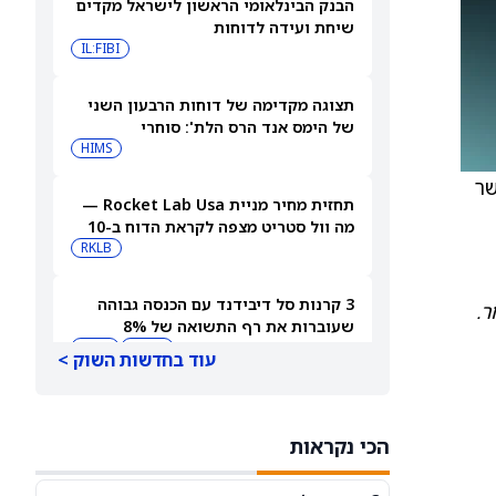
הבנק הבינלאומי הראשון לישראל מקדים
שיחת ועידה לדוחות
IL:FIBI
תצוגה מקדימה של דוחות הרבעון השני
של הימס אנד הרס הלת': סוחרי
האופציות נערכים לתנועה של 14.5%
HIMS
במניית HIMS
, כאשר
תחזית מחיר מניית Rocket Lab Usa —
מה וול סטריט מצפה לקראת הדוח ב-10
באוגוסט
RKLB
3 קרנות סל דיבידנד עם הכנסה גבוהה
ר.
שעוברות את רף התשואה של 8%
JEPQ
GPIQ
עוד בחדשות השוק >
האם דוחות הרבעון השני של קורוויב
יניעו את מניית CRWV כלפי מעלה?
הכי נקראות
CRWV