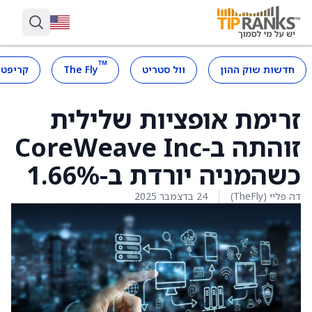
™
חדשות שוק ההון
וול סטריט
The Fly
קריפטו
זרימת אופציות שלילית
זוהתה ב-CoreWeave Inc
כשהמניה יורדת ב-1.66%
דה פליי (TheFly)
24 בדצמבר 2025