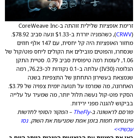
זרימת אופציות שלילית זוהתה ב‑CoreWeave Inc
CRWV
(
), כשהמניה יורדת ב-$1.33 ונעה סביב $78.92.
מחזור האופציות היה קל יחסית, עם 147 אלף חוזים
שנסחרו, והפוטים מובילים את הקולים ליחס פוט/קול של
1.06, לעומת רמה טיפוסית סביב 0.79. סטיית התקן
הגלומה (IV30) עלתה ב-0.1 נקודות לכ-76.23, רמה
שנמצאת בעשירון התחתון של התצפיות בשנה
האחרונה, מה שמרמז על תנועה יומית צפויה של $3.79.
הסקיו פוט-קול נעשה תלול יותר, מה שמעיד על עלייה
בביקוש להגנה מפני ירידות.
פורסם לראשונה ב-
TheFly
– המקור הסופי לחדשות
פיננסיות חמות בזמן אמת שמניעות את השוק.
נסו
עכשיו>>
ראו את המניות עם הביצועים הטובים ביותר היום ב-